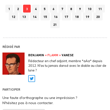
1
2
3
4
5
6
7
8
9
10
11
12
13
14
15
16
17
18
19
20
21
RÉDIGÉ PAR
BENJAMIN
« FLAMM »
VANESE
Rédacteur en chef adjoint, membre *aAa* depuis
2012. N'as tu jamais dansé avec le diable au clair de
lune ?
Twitter
PARTICIPER
Une faute d'orthographe ou une imprécision ?
N'hésitez pas à nous contacter.