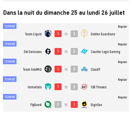
Dans la nuit du dimanche 25 au lundi 26 juillet
TERMINÉ
Regular
1
0
vs
Team Liquid
Golden Guardians
TERMINÉ
Regular
1
0
vs
Evil Geniuses
Counter Logic Gaming
TERMINÉ
Regular
1
0
vs
Team SoloMid
Cloud9
TERMINÉ
Regular
1
0
vs
Immortals
100 Thieves
TERMINÉ
Regular
0
1
vs
FlyQuest
Dignitas