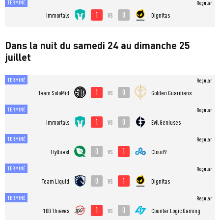
TERMINÉ
Regular
1
0
vs
Immortals
Dignitas
Dans la nuit du samedi 24 au dimanche 25
juillet
TERMINÉ
Regular
1
0
vs
Team SoloMid
Golden Guardians
TERMINÉ
Regular
1
0
vs
Immortals
Evil Geniuses
TERMINÉ
Regular
0
1
vs
FlyQuest
Cloud9
TERMINÉ
Regular
0
1
vs
Team Liquid
Dignitas
TERMINÉ
Regular
1
0
vs
100 Thieves
Counter Logic Gaming