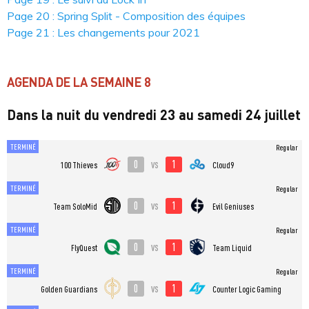
Page 20 : Spring Split - Composition des équipes
Page 21 : Les changements pour 2021
AGENDA DE LA SEMAINE 8
Dans la nuit du vendredi 23 au samedi 24 juillet
TERMINÉ
Regular
0
1
vs
100 Thieves
Cloud9
TERMINÉ
Regular
0
1
vs
Team SoloMid
Evil Geniuses
TERMINÉ
Regular
0
1
vs
FlyQuest
Team Liquid
TERMINÉ
Regular
0
1
vs
Golden Guardians
Counter Logic Gaming