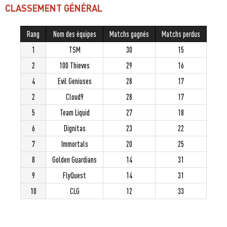
CLASSEMENT GÉNÉRAL
Rang
Nom des équipes
Matchs gagnés
Matchs perdus
1
TSM
30
15
2
100 Thieves
29
16
4
Evil Geniuses
28
17
2
Cloud9
28
17
5
Team Liquid
27
18
6
Dignitas
23
22
7
Immortals
20
25
8
Golden Guardians
14
31
9
FlyQuest
14
31
10
CLG
12
33