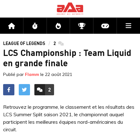
Me
Accueil
Flux
Directs
Compétitions
Actu jeux v
LEAGUE OF LEGENDS
2
commentaires
LCS Championship : Team Liquid
en grande finale
Publié par
Flamm
le
22 août 2021
2
ACCÉDER AUX
COMMENTAIRES
Retrouvez le programme, le classement et les résultats des
LCS Summer Split saison 2021, le championnat auquel
participent les meilleures équipes nord-américaines du
circuit.