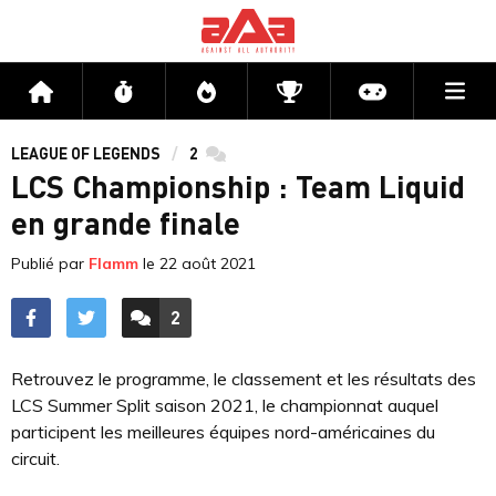
Me
Accueil
Flux
Directs
Compétitions
Actu jeux v
LEAGUE OF LEGENDS
2
commentaires
LCS Championship : Team Liquid
en grande finale
Publié par
Flamm
le
22 août 2021
2
ACCÉDER AUX
COMMENTAIRES
Retrouvez le programme, le classement et les résultats des
LCS Summer Split saison 2021, le championnat auquel
participent les meilleures équipes nord-américaines du
circuit.