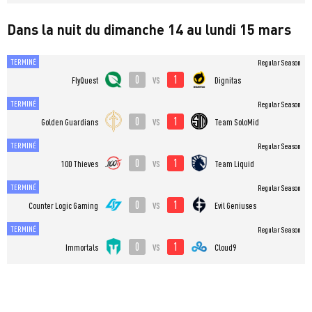
Dans la nuit du dimanche 14 au lundi 15 mars
TERMINÉ
Regular Season
0
1
vs
FlyQuest
Dignitas
TERMINÉ
Regular Season
0
1
vs
Golden Guardians
Team SoloMid
TERMINÉ
Regular Season
0
1
vs
100 Thieves
Team Liquid
TERMINÉ
Regular Season
0
1
vs
Counter Logic Gaming
Evil Geniuses
TERMINÉ
Regular Season
0
1
vs
Immortals
Cloud9