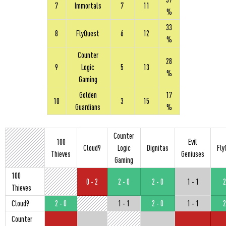
7
Immortals
7
11
%
33
8
FlyQuest
6
12
%
Counter
28
9
Logic
5
13
%
Gaming
Golden
17
10
3
15
Guardians
%
Counter
100
Evil
Cloud9
Logic
Dignitas
Fly
Thieves
Geniuses
Gaming
100
0 - 2
2 - 0
2 - 0
1 - 1
2
Thieves
Cloud9
2 - 0
1 - 1
2 - 0
1 - 1
2
Counter