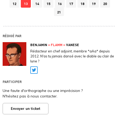
12
13
14
15
16
17
18
19
20
21
RÉDIGÉ PAR
BENJAMIN
« FLAMM »
VANESE
Rédacteur en chef adjoint, membre *aAa* depuis
2012. N'as tu jamais dansé avec le diable au clair de
lune ?
Twitter
PARTICIPER
Une faute d'orthographe ou une imprécision ?
N'hésitez pas à nous contacter.
Envoyer un ticket