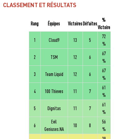
CLASSEMENT ET RÉSULTATS
%
Rang
Équipes
Victoires
Défaites
Victoire
72
1
Cloud9
13
5
%
67
2
TSM
12
6
%
67
3
Team Liquid
12
6
%
61
4
100 Thieves
11
7
%
61
5
Dignitas
11
7
%
Evil
56
6
10
8
Geniuses.NA
%
39