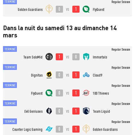
TERMINÉ
Regular Season
0
1
vs
Golden Guardians
FlyQuest
Dans la nuit du samedi 13 au dimanche 14
mars
TERMINÉ
Regular Season
1
0
vs
Team SoloMid
Immortals
TERMINÉ
Regular Season
0
1
vs
Dignitas
Cloud9
TERMINÉ
Regular Season
0
1
vs
FlyQuest
100 Thieves
TERMINÉ
Regular Season
0
1
vs
Evil Geniuses
Team Liquid
TERMINÉ
Regular Season
0
1
vs
Counter Logic Gaming
Golden Guardians