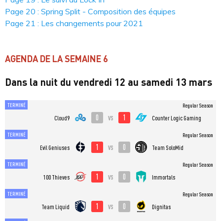
Page 20 : Spring Split - Composition des équipes
Page 21 : Les changements pour 2021
AGENDA DE LA SEMAINE 6
Dans la nuit du vendredi 12 au samedi 13 mars
TERMINÉ
Regular Season
0
1
vs
Cloud9
Counter Logic Gaming
TERMINÉ
Regular Season
1
0
vs
Evil Geniuses
Team SoloMid
TERMINÉ
Regular Season
1
0
vs
100 Thieves
Immortals
TERMINÉ
Regular Season
1
0
vs
Team Liquid
Dignitas