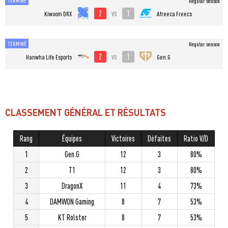
TERMINÉ
Regular season
2
1
vs
Kiwoom DRX
Afreeca Freecs
TERMINÉ
Regular season
2
1
vs
Hanwha Life Esports
Gen.G
CLASSEMENT GÉNÉRAL ET RÉSULTATS
Rang
Équipes
Victoires
Défaites
Ratio V/D
1
Gen.G
12
3
80%
2
T1
12
3
80%
3
DragonX
11
4
73%
4
DAMWON Gaming
8
7
53%
5
KT Rolster
8
7
53%