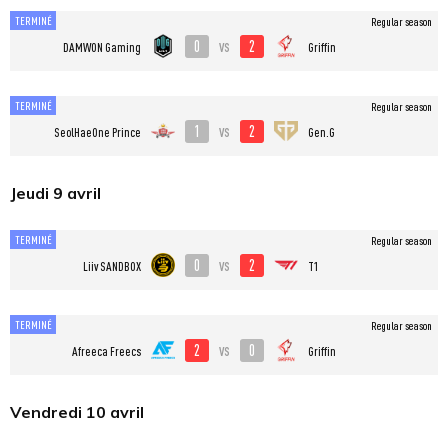
TERMINÉ
Regular season
0
2
vs
DAMWON Gaming
Griffin
TERMINÉ
Regular season
1
2
vs
SeolHaeOne Prince
Gen.G
Jeudi 9 avril
TERMINÉ
Regular season
0
2
vs
Liiv SANDBOX
T1
TERMINÉ
Regular season
2
0
vs
Afreeca Freecs
Griffin
Vendredi 10 avril