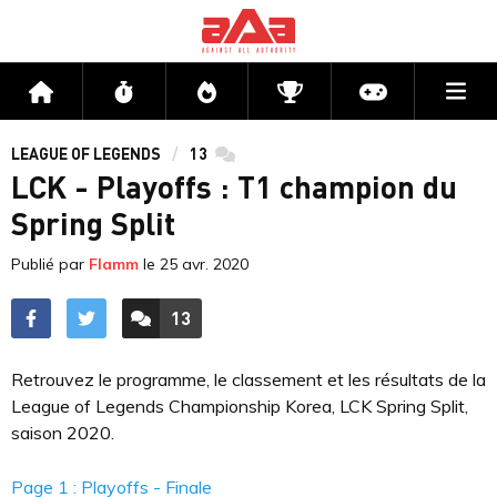
Me
Accueil
Flux
Directs
Compétitions
Actu jeux v
LEAGUE OF LEGENDS
13
commentaires
LCK - Playoffs : T1 champion du
Spring Split
Publié par
Flamm
le
25 avr. 2020
13
ACCÉDER AUX
COMMENTAIRES
Retrouvez le programme, le classement et les résultats de la
League of Legends Championship Korea, LCK Spring Split,
saison 2020.
Page 1 : Playoffs - Finale