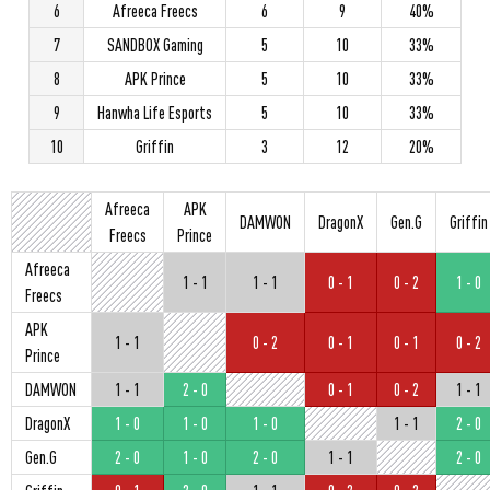
6
Afreeca Freecs
6
9
40%
7
SANDBOX Gaming
5
10
33%
8
APK Prince
5
10
33%
9
Hanwha Life Esports
5
10
33%
10
Griffin
3
12
20%
Afreeca
APK
DAMWON
DragonX
Gen.G
Griffin
Freecs
Prince
Afreeca
1 - 1
1 - 1
0 - 1
0 - 2
1 - 0
Freecs
APK
1 - 1
0 - 2
0 - 1
0 - 1
0 - 2
Prince
DAMWON
1 - 1
2 - 0
0 - 1
0 - 2
1 - 1
DragonX
1 - 0
1 - 0
1 - 0
1 - 1
2 - 0
Gen.G
2 - 0
1 - 0
2 - 0
1 - 1
2 - 0