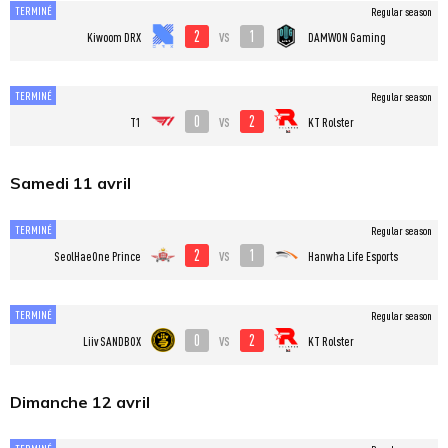
TERMINÉ
Regular season
2
1
vs
Kiwoom DRX
DAMWON Gaming
TERMINÉ
Regular season
0
2
vs
T1
KT Rolster
Samedi 11 avril
TERMINÉ
Regular season
2
1
vs
SeolHaeOne Prince
Hanwha Life Esports
TERMINÉ
Regular season
0
2
vs
Liiv SANDBOX
KT Rolster
Dimanche 12 avril