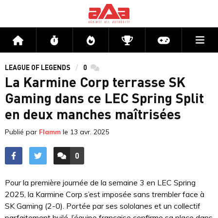
Me
Accueil
Flux
Directs
Compétitions
Actu jeux v
LEAGUE OF LEGENDS
0
commentaires
La Karmine Corp terrasse SK
Gaming dans ce LEC Spring Split
en deux manches maîtrisées
Publié par
Flamm
le
13 avr. 2025
0
ACCÉDER AUX
COMMENTAIRES
Pour la première journée de la semaine 3 en LEC Spring
2025, la Karmine Corp s’est imposée sans trembler face à
SK Gaming (2-0). Portée par ses sololanes et un collectif
parfaitement huilé, l’équipe française confirme sa place dans