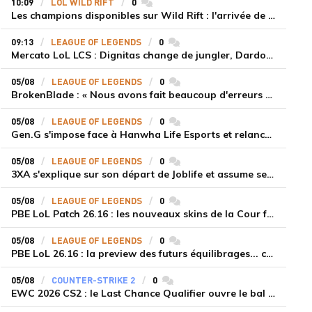
10:09
LOL WILD RIFT
0
commentaires
Les champions disponibles sur Wild Rift : l'arrivée de Cho'Gath
09:13
LEAGUE OF LEGENDS
0
commentaires
Mercato LoL LCS : Dignitas change de jungler, Dardoch fait son retour en LCS, eXyu annonce sa retraite
05/08
LEAGUE OF LEGENDS
0
commentaires
BrokenBlade : « Nous avons fait beaucoup d'erreurs bêtes, mais une victoire reste une victoire et c'est une chose dont on peut se réjouir »
05/08
LEAGUE OF LEGENDS
0
commentaires
Gen.G s'impose face à Hanwha Life Esports et relance sa dynamique en LCK
05/08
LEAGUE OF LEGENDS
0
commentaires
3XA s'explique sur son départ de Joblife et assume ses torts
05/08
LEAGUE OF LEGENDS
0
commentaires
PBE LoL Patch 26.16 : les nouveaux skins de la Cour féérique
05/08
LEAGUE OF LEGENDS
0
commentaires
PBE LoL 26.16 : la preview des futurs équilibrages... coup d'arrêt pour les supports roamers
05/08
COUNTER-STRIKE 2
0
commentaires
EWC 2026 CS2 : le Last Chance Qualifier ouvre le bal à Paris du 7 au 9 août