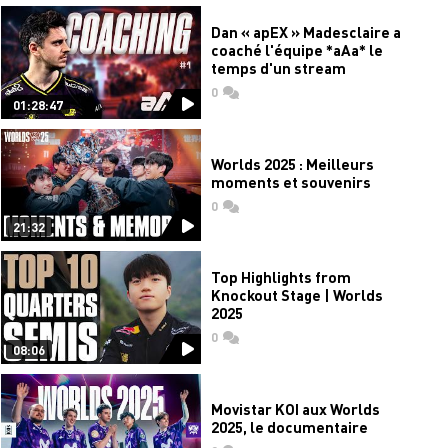
Dan « apEX » Madesclaire a
coaché l'équipe *aAa* le
temps d'un stream
0
commentaires
01:28:47
Worlds 2025 : Meilleurs
moments et souvenirs
0
commentaires
21:32
Top Highlights from
Knockout Stage | Worlds
2025
0
commentaires
08:06
Movistar KOI aux Worlds
2025, le documentaire