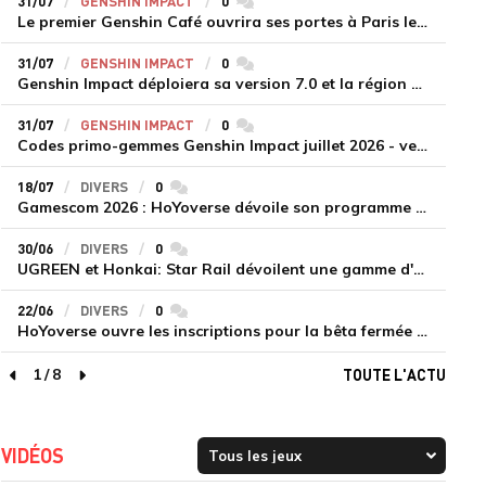
31/07
GENSHIN IMPACT
0
commentaires
Le premier Genshin Café ouvrira ses portes à Paris le 14 août
31/07
GENSHIN IMPACT
0
commentaires
Genshin Impact déploiera sa version 7.0 et la région de Snezhnaya le 12 août
31/07
GENSHIN IMPACT
0
commentaires
Codes primo-gemmes Genshin Impact juillet 2026 - version 7.0
18/07
DIVERS
0
commentaires
Gamescom 2026 : HoYoverse dévoile son programme et présente deux nouveaux jeux inédits
30/06
DIVERS
0
commentaires
UGREEN et Honkai: Star Rail dévoilent une gamme d'accessoires de recharge en édition limitée
22/06
DIVERS
0
commentaires
HoYoverse ouvre les inscriptions pour la bêta fermée de Honkai : Nexus Anima
1
/
8
TOUTE L'ACTU
page précédente
page suivante
VIDÉOS