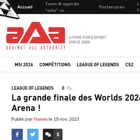
Team & agenda
L
Accueil
Partenaires
*aAa* cs
l
Team-aAa - against All authority
LIVING FOR ESPORT
SINCE 2000
MSI 2026
COMPÉTITIONS
LEAGUE OF LEGENDS
CS2
LEAGUE OF LEGENDS
0
commentaires
La grande finale des Worlds 2024
Arena !
Publié par
Flamm
le
19 nov. 2023
0
ACCÉDER AUX
COMMENTAIRES