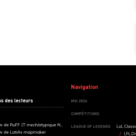
Navigation
ns des lecteurs
MSI 2026
COMPÉTITIONS
ew de RuFF (T mech/atypique N...
LEAGUE OF LEGENDS
LoL Classi
ew de LatiAs mapmaker
LFL,Di