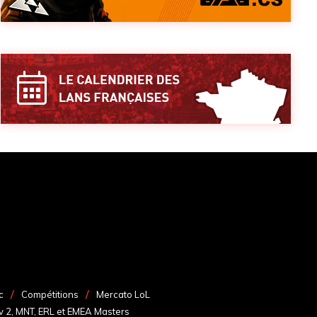
c
Compétitions
Mercato LoL
v 2, MNT, ERL et EMEA Masters