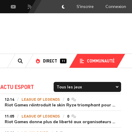
S'inscrire
Connexion
DarkMode
scord
Youtube
Flux RSS
DIRECT
COMMUNAUTÉ
11
RECHERCHE
ACTU ESPORT
12:14
LEAGUE OF LEGENDS
0
commentaires
Riot Games réintroduit le skin Ryze triomphant pour récompenser la scène amateur
11:05
LEAGUE OF LEGENDS
0
commentaires
Riot Games donne plus de liberté aux organisateurs de tournois locaux sur League of Legends