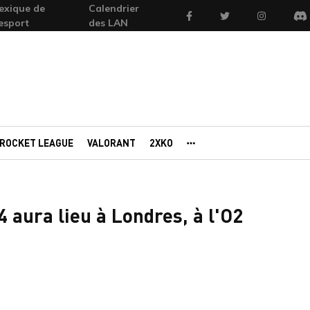
exique de
Calendrier
Facebook
Twitter
Instagram
'esport
des LAN
Di
ROCKET LEAGUE
VALORANT
2XKO
AUTRES PORTAILS
 aura lieu à Londres, à l'O2