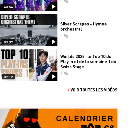
0
commentaires
40:54
Silver Scrapes - Hymne
orchestral
0
commentaires
03:37
Worlds 2025 : le Top 10 du
Play In et de la semaine 1 du
Swiss Stage
0
commentaires
07:12
VOIR TOUTES LES VIDÉOS