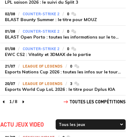
LPL saison 2026 : le suivi du Split 3
02/08
COUNTER-STRIKE 2
0
commentaires
BLAST Bounty Summer : le titre pour MOUZ
01/08
COUNTER-STRIKE 2
0
commentaires
BLAST Open Porto : toutes les informations sur le tournoi
01/08
COUNTER-STRIKE 2
0
commentaires
EWC CS2 : Vitality et 3DMAX de la partie
21/07
LEAGUE OF LEGENDS
0
commentaires
Esports Nations Cup 2026 : toutes les infos sur le tournoi
20/07
LEAGUE OF LEGENDS
3
commentaires
Esports World Cup LoL 2026 : le titre pour Dplus KIA
1
/
8
TOUTES LES COMPÉTITIONS
page précédente
page suivante
ACTU JEUX VIDEO