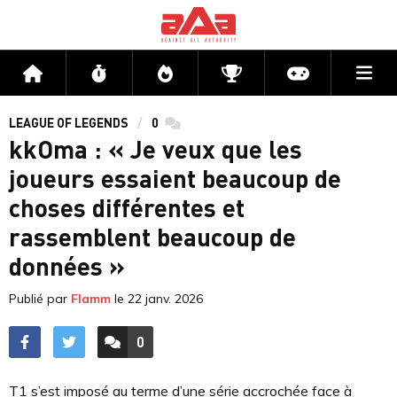
Me
Accueil
Flux
Directs
Compétitions
Actu jeux v
LEAGUE OF LEGENDS
0
commentaires
kkOma : « Je veux que les
joueurs essaient beaucoup de
choses différentes et
rassemblent beaucoup de
données »
Publié par
Flamm
le
22 janv. 2026
0
ACCÉDER AUX
COMMENTAIRES
T1 s’est imposé au terme d’une série accrochée face à