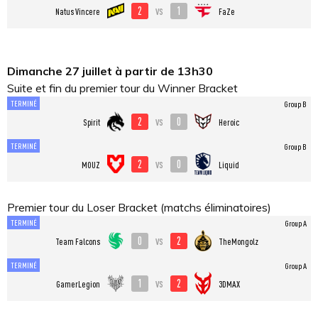
2
1
vs
Natus Vincere
FaZe
Dimanche 27 juillet à partir de 13h30
Suite et fin du premier tour du Winner Bracket
TERMINÉ
Group B
2
0
vs
Spirit
Heroic
TERMINÉ
Group B
2
0
vs
MOUZ
Liquid
Premier tour du Loser Bracket (matchs éliminatoires)
TERMINÉ
Group A
0
2
vs
Team Falcons
TheMongolz
TERMINÉ
Group A
1
2
vs
GamerLegion
3DMAX