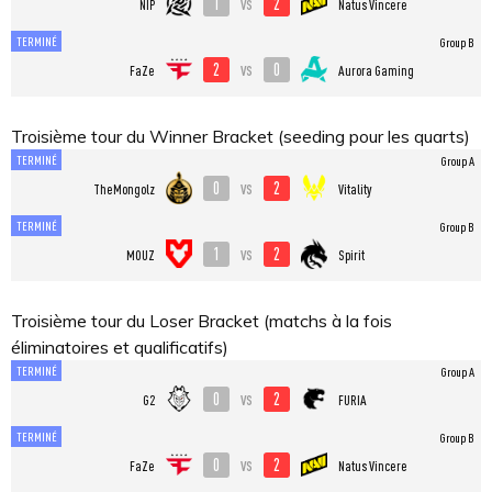
1
2
vs
NIP
Natus Vincere
TERMINÉ
Group B
2
0
vs
FaZe
Aurora Gaming
Troisième tour du Winner Bracket (seeding pour les quarts)
TERMINÉ
Group A
0
2
vs
TheMongolz
Vitality
TERMINÉ
Group B
1
2
vs
MOUZ
Spirit
Troisième tour du Loser Bracket (matchs à la fois
éliminatoires et qualificatifs)
TERMINÉ
Group A
0
2
vs
G2
FURIA
TERMINÉ
Group B
0
2
vs
FaZe
Natus Vincere