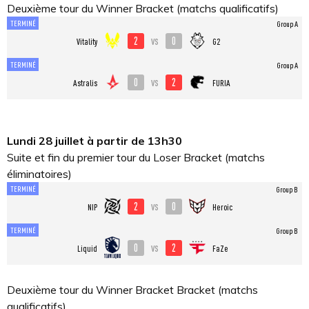
Deuxième tour du Winner Bracket (matchs qualificatifs)
TERMINÉ
Group A
2
0
vs
Vitality
G2
TERMINÉ
Group A
0
2
vs
Astralis
FURIA
Lundi 28 juillet à partir de 13h30
Suite et fin du premier tour du Loser Bracket (matchs
éliminatoires)
TERMINÉ
Group B
2
0
vs
NIP
Heroic
TERMINÉ
Group B
0
2
vs
Liquid
FaZe
Deuxième tour du Winner Bracket Bracket (matchs
qualificatifs)