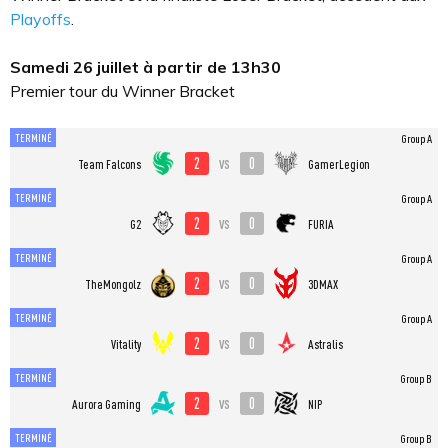
Playoffs
.
Samedi 26 juillet à partir de 13h30
Premier tour du Winner Bracket
TERMINÉ
Group A
2
0
vs
Team Falcons
GamerLegion
TERMINÉ
Group A
2
0
vs
G2
FURIA
TERMINÉ
Group A
2
0
vs
TheMongolz
3DMAX
TERMINÉ
Group A
2
0
vs
Vitality
Astralis
TERMINÉ
Group B
2
0
vs
Aurora Gaming
NIP
TERMINÉ
Group B