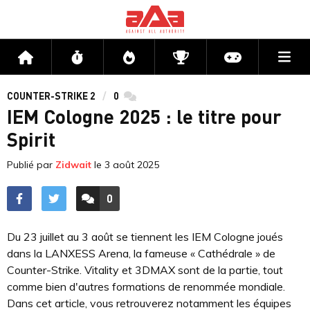
Me
Accueil
Flux
Directs
Compétitions
Actu jeux v
COUNTER-STRIKE 2
0
commentaires
IEM Cologne 2025 : le titre pour
Spirit
Publié par
Zidwait
le
3 août 2025
0
ACCÉDER AUX
COMMENTAIRES
Du 23 juillet au 3 août se tiennent les IEM Cologne joués
dans la LANXESS Arena, la fameuse « Cathédrale » de
Counter-Strike. Vitality et 3DMAX sont de la partie, tout
comme bien d'autres formations de renommée mondiale.
Dans cet article, vous retrouverez notamment les équipes