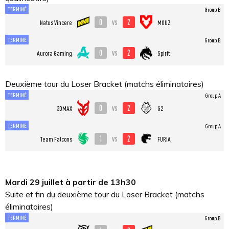
TERMINÉ
Group B
0
2
vs
Natus Vincere
MOUZ
TERMINÉ
Group B
0
2
vs
Aurora Gaming
Spirit
Deuxième tour du Loser Bracket (matchs éliminatoires)
TERMINÉ
Group A
0
2
vs
3DMAX
G2
TERMINÉ
Group A
1
2
vs
Team Falcons
FURIA
Mardi 29 juillet à partir de 13h30
Suite et fin du deuxième tour du Loser Bracket (matchs
éliminatoires)
TERMINÉ
Group B