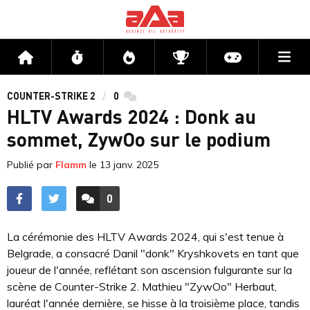
Me
Accueil
Flux
Directs
Compétitions
Actu jeux v
COUNTER-STRIKE 2
0
commentaires
HLTV Awards 2024 : Donk au
sommet, ZywOo sur le podium
Publié par
Flamm
le
13 janv. 2025
0
ACCÉDER AUX
COMMENTAIRES
La cérémonie des HLTV Awards 2024, qui s'est tenue à
Belgrade, a consacré Danil "donk" Kryshkovets en tant que
joueur de l'année, reflétant son ascension fulgurante sur la
scène de Counter-Strike 2. Mathieu "ZywOo" Herbaut,
lauréat l'année dernière, se hisse à la troisième place, tandis