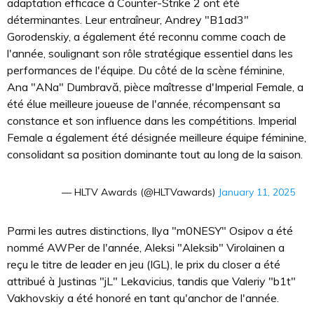
adaptation efficace à Counter-Strike 2 ont été
déterminantes. Leur entraîneur, Andrey "B1ad3"
Gorodenskiy, a également été reconnu comme coach de
l'année, soulignant son rôle stratégique essentiel dans les
performances de l'équipe. Du côté de la scène féminine,
Ana "ANa" Dumbravă, pièce maîtresse d'Imperial Female, a
été élue meilleure joueuse de l'année, récompensant sa
constance et son influence dans les compétitions. Imperial
Female a également été désignée meilleure équipe féminine,
consolidant sa position dominante tout au long de la saison.
— HLTV Awards (@HLTVawards)
January 11, 2025
Parmi les autres distinctions, Ilya "m0NESY" Osipov a été
nommé AWPer de l'année, Aleksi "Aleksib" Virolainen a
reçu le titre de leader en jeu (IGL), le prix du closer a été
attribué à Justinas "jL" Lekavicius, tandis que Valeriy "b1t"
Vakhovskiy a été honoré en tant qu'anchor de l'année.