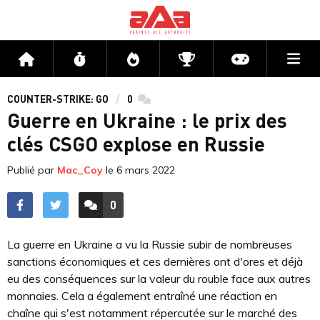
Me
Accueil
Flux
Directs
Compétitions
Actu jeux v
COUNTER-STRIKE: GO
0
commentaires
Guerre en Ukraine : le prix des
clés CSGO explose en Russie
Publié par
Mac_Coy
le
6 mars 2022
0
ACCÉDER AUX
COMMENTAIRES
La guerre en Ukraine a vu la Russie subir de nombreuses
sanctions économiques et ces dernières ont d'ores et déjà
eu des conséquences sur la valeur du rouble face aux autres
monnaies. Cela a également entraîné une réaction en
chaîne qui s'est notamment répercutée sur le marché des