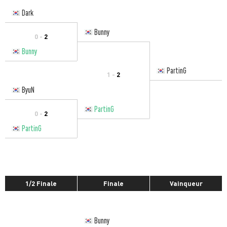
Dark
Bunny
0 -
2
Bunny
PartinG
1 -
2
ByuN
PartinG
0 -
2
PartinG
1/2 Finale
Finale
Vainqueur
Bunny