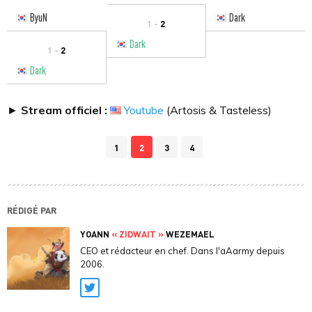
ByuN
Dark
1 -
2
Dark
1 -
2
Dark
►
Stream officiel :
Youtube
(Artosis & Tasteless)
1
2
3
4
RÉDIGÉ PAR
YOANN
« ZIDWAIT »
WEZEMAEL
CEO et rédacteur en chef. Dans l'aAarmy depuis
2006.
Twitter