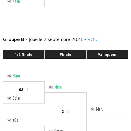
KeeN
Groupe B
- Joué le 2 septembre 2021 -
VOD
1/2 finale
Finale
Vainqueur
Maru
Maru
02
- 1
Solar
Maru
2
- 0
sOs