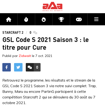
Me
Accueil
Flux
Directs
Compétitions
Actu jeux v
STARCRAFT 2
0
commentaires
GSL Code S 2021 Saison 3 : le
titre pour Cure
Publié par
Zidwait
le
7 oct. 2021
0
ACCÉDER AUX
COMMENTAIRES
Retrouvez le programme, les résultats et le stream de la
GSL Code S 2021 Saison 3 via notre suivi complet. Trap,
Bunny, Maru ou encore PartinG participent à cette
compétition Starcraft 2 qui se déroulera du 30 août au 7
octobre 2021.