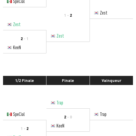
SpeCial
Zest
1 -
2
Zest
Zest
2
- 1
KeeN
1/2 Finale
Finale
Vainqueur
Trap
SpeCial
Trap
2
- 0
KeeN
1 -
2