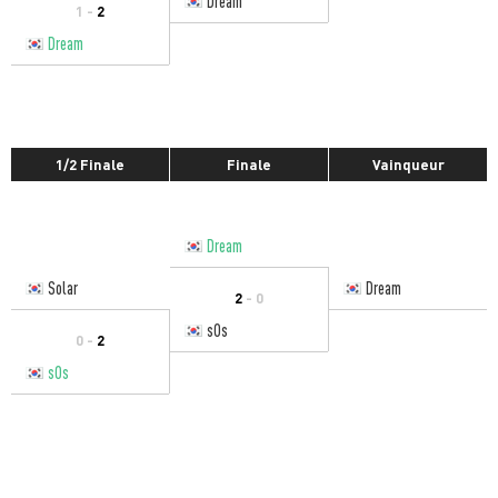
Dream
1 -
2
Dream
1/2 Finale
Finale
Vainqueur
Dream
Solar
Dream
2
- 0
sOs
0 -
2
sOs