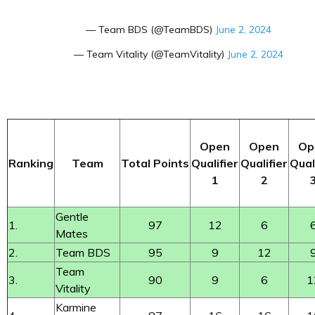
— Team BDS (@TeamBDS)
June 2, 2024
— Team Vitality (@TeamVitality)
June 2, 2024
Open
Open
Op
Ranking
Team
Total Points
Qualifier
Qualifier
Qual
1
2
Gentle
1.
97
12
6
Mates
2.
Team BDS
95
9
12
Team
3.
90
9
6
1
Vitality
Karmine