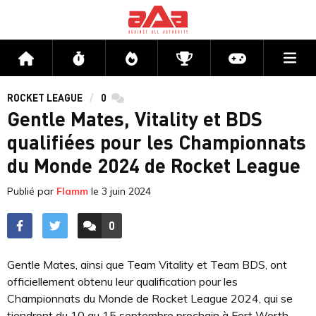
Me
Accueil
Flux
Directs
Compétitions
Actu jeux v
ROCKET LEAGUE
0
commentaires
Gentle Mates, Vitality et BDS
qualifiées pour les Championnats
du Monde 2024 de Rocket League
Publié par
Flamm
le
3 juin 2024
0
ACCÉDER AUX
COMMENTAIRES
Gentle Mates, ainsi que Team Vitality et Team BDS, ont
officiellement obtenu leur qualification pour les
Championnats du Monde de Rocket League 2024, qui se
tiendront du 10 au 15 septembre prochain à Fort Worth,