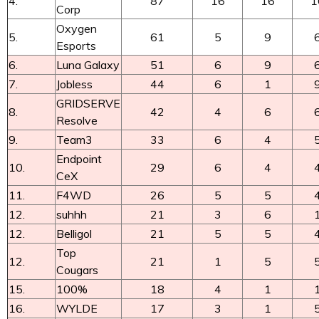
4.
87
16
16
1
Corp
Oxygen
5.
61
5
9
Esports
6.
Luna Galaxy
51
6
9
7.
Jobless
44
6
1
GRIDSERVE
8.
42
4
6
Resolve
9.
Team3
33
6
4
Endpoint
10.
29
6
4
CeX
11.
F4WD
26
5
5
12.
suhhh
21
3
6
12.
Belligol
21
5
5
Top
12.
21
1
5
Cougars
15.
100%
18
4
1
16.
WYLDE
17
3
1