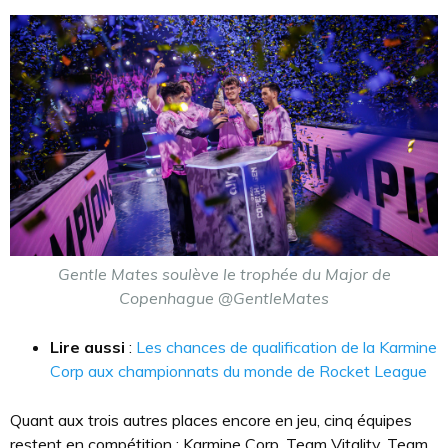
Gentle Mates soulève le trophée du Major de
Copenhague @GentleMates
Lire aussi
:
Les chances de qualification de la Karmine
Corp aux championnats du monde de Rocket League
Quant aux trois autres places encore en jeu, cinq équipes
restent en compétition : Karmine Corp, Team Vitality, Team