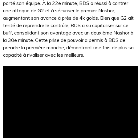
porté son équipe. À la 22e minute, BDS a réussi à contrer
une attaque de G2 et à sécuriser le premier Nashor,
augmentant son avance à près de 4k golds. Bien que G2 ait
tenté de reprendre le contrôle, BDS a su capitaliser sur ce
buff, consolidant son avantage avec un deuxième Nashor à
la 30e minute. Cette prise de pouvoir a permis à BDS de
prendre la première manche, démontrant une fois de plus sa
capacité à rivaliser avec les meilleurs.