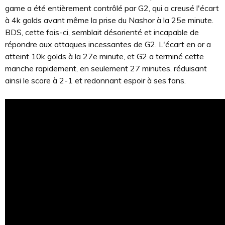
game a été entièrement contrôlé par G2, qui a creusé l'écart
à 4k golds avant même la prise du Nashor à la 25e minute.
BDS, cette fois-ci, semblait désorienté et incapable de
répondre aux attaques incessantes de G2. L'écart en or a
atteint 10k golds à la 27e minute, et G2 a terminé cette
manche rapidement, en seulement 27 minutes, réduisant
ainsi le score à 2-1 et redonnant espoir à ses fans.