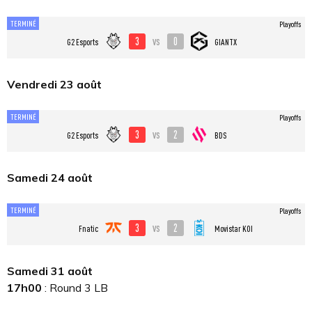
TERMINÉ
Playoffs
3
0
vs
G2 Esports
GIANTX
Vendredi 23 août
TERMINÉ
Playoffs
3
2
vs
G2 Esports
BDS
Samedi 24 août
TERMINÉ
Playoffs
3
2
vs
Fnatic
Movistar KOI
Samedi 31 août
17h00
: Round 3 LB