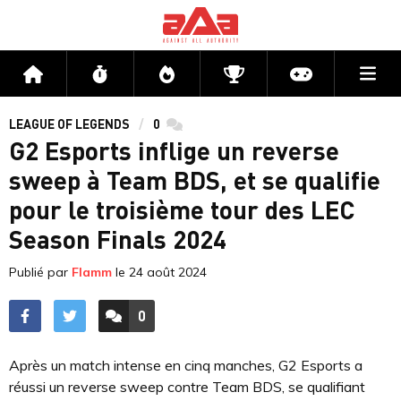
Me
Accueil
Flux
Directs
Compétitions
Actu jeux v
LEAGUE OF LEGENDS
0
commentaires
G2 Esports inflige un reverse
sweep à Team BDS, et se qualifie
pour le troisième tour des LEC
Season Finals 2024
Publié par
Flamm
le
24 août 2024
0
ACCÉDER AUX
COMMENTAIRES
Après un match intense en cinq manches, G2 Esports a
réussi un reverse sweep contre Team BDS, se qualifiant