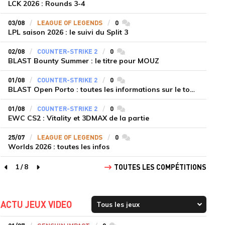
LCK 2026 : Rounds 3-4
03/08
LEAGUE OF LEGENDS
0
commentaires
LPL saison 2026 : le suivi du Split 3
02/08
COUNTER-STRIKE 2
0
commentaires
BLAST Bounty Summer : le titre pour MOUZ
01/08
COUNTER-STRIKE 2
0
commentaires
BLAST Open Porto : toutes les informations sur le tournoi
01/08
COUNTER-STRIKE 2
0
commentaires
EWC CS2 : Vitality et 3DMAX de la partie
25/07
LEAGUE OF LEGENDS
0
commentaires
Worlds 2026 : toutes les infos
1
/
8
TOUTES LES COMPÉTITIONS
page précédente
page suivante
ACTU JEUX VIDEO