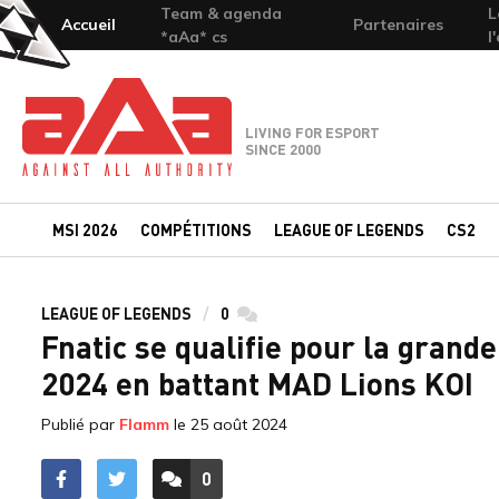
Team & agenda
L
Accueil
Partenaires
*aAa* cs
l
Team-aAa - against All authority
LIVING FOR ESPORT
SINCE 2000
MSI 2026
COMPÉTITIONS
LEAGUE OF LEGENDS
CS2
LEAGUE OF LEGENDS
0
commentaires
Fnatic se qualifie pour la grand
2024 en battant MAD Lions KOI
Publié par
Flamm
le
25 août 2024
0
ACCÉDER AUX
COMMENTAIRES