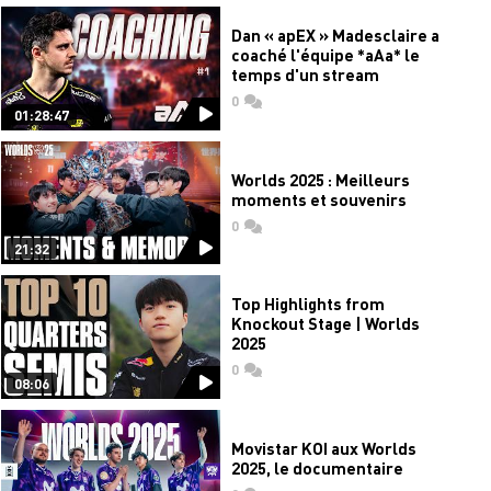
Dan « apEX » Madesclaire a
coaché l'équipe *aAa* le
temps d'un stream
0
commentaires
01:28:47
Worlds 2025 : Meilleurs
moments et souvenirs
0
commentaires
21:32
Top Highlights from
Knockout Stage | Worlds
2025
0
commentaires
08:06
Movistar KOI aux Worlds
2025, le documentaire