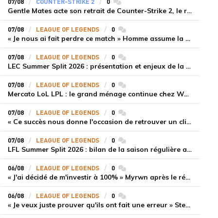
07/08
COUNTER-STRIKE 2
0
commentaires
Gentle Mates acte son retrait de Counter-Strike 2, le roster ibérique libéré
07/08
LEAGUE OF LEGENDS
0
commentaires
« Je nous ai fait perdre ce match » Homme assume la responsabilité de la défaite de HLE face à Gen.G
07/08
LEAGUE OF LEGENDS
0
commentaires
LEC Summer Split 2026 : présentation et enjeux de la troisième semaine de compétition
07/08
LEAGUE OF LEGENDS
0
commentaires
Mercato LoL LPL : le grand ménage continue chez Weibo Gaming, Jiejie quitte le navire au profit de Xiaohao
07/08
LEAGUE OF LEGENDS
0
commentaires
« Ce succès nous donne l'occasion de retrouver un climat beaucoup plus positif » Ryu et Canyon soulagés après la victoire de Gen.G sur HLE
07/08
LEAGUE OF LEGENDS
0
commentaires
LFL Summer Split 2026 : bilan de la saison régulière avec Solary en tête
06/08
LEAGUE OF LEGENDS
0
commentaires
« J'ai décidé de m'investir à 100% » Myrwn après le réveil de Movistar KOI face à Fnatic
06/08
LEAGUE OF LEGENDS
0
commentaires
« Je veux juste prouver qu'ils ont fait une erreur » Stend se confie sur son mercato chaotique et ses ambitions avec Shifters