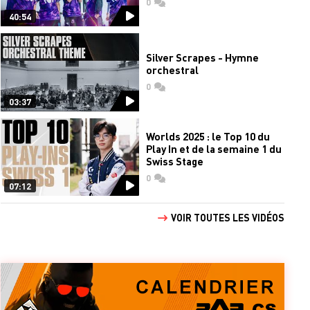
0
commentaires
40:54
Silver Scrapes - Hymne
orchestral
0
commentaires
03:37
Worlds 2025 : le Top 10 du
Play In et de la semaine 1 du
Swiss Stage
0
commentaires
07:12
VOIR TOUTES LES VIDÉOS