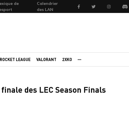
exique de
Calendrier
Facebook
Twitter
Instagram
'esport
des LAN
Di
ROCKET LEAGUE
VALORANT
2XKO
AUTRES PORTAILS
e finale des LEC Season Finals