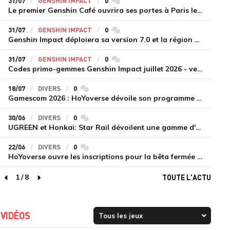
31/07
GENSHIN IMPACT
0
commentaires
Le premier Genshin Café ouvrira ses portes à Paris le 14 août
31/07
GENSHIN IMPACT
0
commentaires
Genshin Impact déploiera sa version 7.0 et la région de Snezhnaya le 12 août
31/07
GENSHIN IMPACT
0
commentaires
Codes primo-gemmes Genshin Impact juillet 2026 - version 7.0
18/07
DIVERS
0
commentaires
Gamescom 2026 : HoYoverse dévoile son programme et présente deux nouveaux jeux inédits
30/06
DIVERS
0
commentaires
UGREEN et Honkai: Star Rail dévoilent une gamme d'accessoires de recharge en édition limitée
22/06
DIVERS
0
commentaires
HoYoverse ouvre les inscriptions pour la bêta fermée de Honkai : Nexus Anima
1
/
8
TOUTE L'ACTU
page précédente
page suivante
VIDÉOS