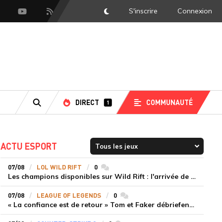
S'inscrire
Connexion
DarkMode
scord
Youtube
Flux RSS
DIRECT
COMMUNAUTÉ
1
RECHERCHE
ACTU ESPORT
07/08
LOL WILD RIFT
0
commentaires
Les champions disponibles sur Wild Rift : l'arrivée de Cho'Gath
07/08
LEAGUE OF LEGENDS
0
commentaires
« La confiance est de retour » Tom et Faker débriefent la victoire convaincante de T1 face à Dplus KIA