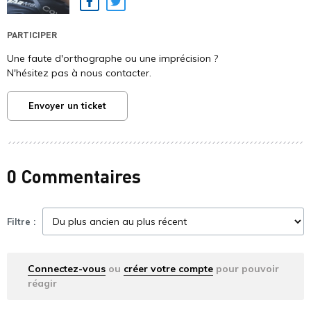
Facebook
Twitter
PARTICIPER
Une faute d'orthographe ou une imprécision ?
N'hésitez pas à nous contacter.
Envoyer un ticket
0 Commentaires
Filtre :
Connectez-vous
ou
créer votre compte
pour pouvoir
réagir