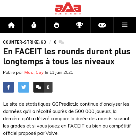
Me
Accueil
Flux
Directs
Compétitions
Actu jeux v
COUNTER-STRIKE: GO
0
commentaires
En FACEIT les rounds durent plus
longtemps à tous les niveaux
Publié par
Mac_Coy
le
11 juin 2021
0
ACCÉDER AUX
COMMENTAIRES
Le site de statistiques GGPredict.io continue d'analyser les
données qu'il a récolté auprès de 500 000 joueurs, la
dernière qu'il a délivré compare la durée des rounds suivant
les grades et si vous jouez en FACEIT ou bien au compétitif
officiel proposé par Valve.