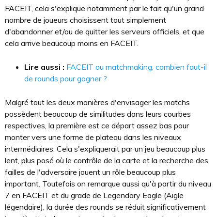
FACEIT, cela s'explique notamment par le fait qu'un grand
nombre de joueurs choisissent tout simplement
d'abandonner et/ou de quitter les serveurs officiels, et que
cela arrive beaucoup moins en FACEIT.
Lire aussi :
FACEIT ou matchmaking, combien faut-il
de rounds pour gagner ?
Malgré tout les deux manières d'envisager les matchs
possèdent beaucoup de similitudes dans leurs courbes
respectives, la première est ce départ assez bas pour
monter vers une forme de plateau dans les niveaux
intermédiaires. Cela s'expliquerait par un jeu beaucoup plus
lent, plus posé où le contrôle de la carte et la recherche des
failles de l'adversaire jouent un rôle beaucoup plus
important. Toutefois on remarque aussi qu'à partir du niveau
7 en FACEIT et du grade de Legendary Eagle (Aigle
légendaire), la durée des rounds se réduit significativement