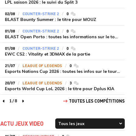
LPL saison 2026 : le suivi du Split 3
02/08
COUNTER-STRIKE 2
0
commentaires
BLAST Bounty Summer : le titre pour MOUZ
01/08
COUNTER-STRIKE 2
0
commentaires
BLAST Open Porto : toutes les informations sur le tournoi
01/08
COUNTER-STRIKE 2
0
commentaires
EWC CS2 : Vitality et 3DMAX de la partie
21/07
LEAGUE OF LEGENDS
0
commentaires
Esports Nations Cup 2026 : toutes les infos sur le tournoi
20/07
LEAGUE OF LEGENDS
3
commentaires
Esports World Cup LoL 2026 : le titre pour Dplus KIA
1
/
8
TOUTES LES COMPÉTITIONS
page précédente
page suivante
ACTU JEUX VIDEO