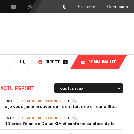
S'inscrire
Connexion
DarkMode
scord
Youtube
Flux RSS
DIRECT
COMMUNAUTÉ
7
RECHERCHE
ACTU ESPORT
16:10
LEAGUE OF LEGENDS
0
commentaires
« Je veux juste prouver qu'ils ont fait une erreur » Stend se confie sur son mercato chaotique et ses ambitions avec Shifters
15:05
LEAGUE OF LEGENDS
0
commentaires
T1 brise l'élan de Dplus KIA et conforte sa place de leader en LCK 2026 Rounds 3-4