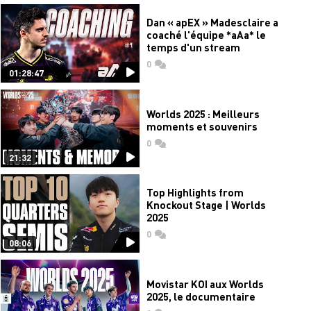
Dan « apEX » Madesclaire a
coaché l'équipe *aAa* le
temps d'un stream
0
commentaires
01:28:47
Worlds 2025 : Meilleurs
moments et souvenirs
0
commentaires
21:32
Top Highlights from
Knockout Stage | Worlds
2025
0
commentaires
08:06
Movistar KOI aux Worlds
2025, le documentaire