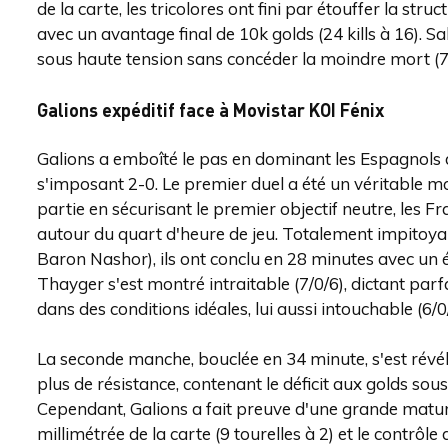
de la carte, les tricolores ont fini par étouffer la stru
avec un avantage final de 10k golds (24 kills à 16). 
sous haute tension sans concéder la moindre mort (7/
Galions expéditif face à Movistar KOI Fénix
Galions a emboîté le pas en dominant les Espagnols 
s'imposant 2-0. Le premier duel a été un véritable mo
partie en sécurisant le premier objectif neutre, les F
autour du quart d'heure de jeu. Totalement impitoyable
Baron Nashor), ils ont conclu en 28 minutes avec un éc
Thayger s'est montré intraitable (7/0/6), dictant p
dans des conditions idéales, lui aussi intouchable (6/0/
La seconde manche, bouclée en 34 minute, s'est révél
plus de résistance, contenant le déficit aux golds so
Cependant, Galions a fait preuve d'une grande matur
millimétrée de la carte (9 tourelles à 2) et le contr