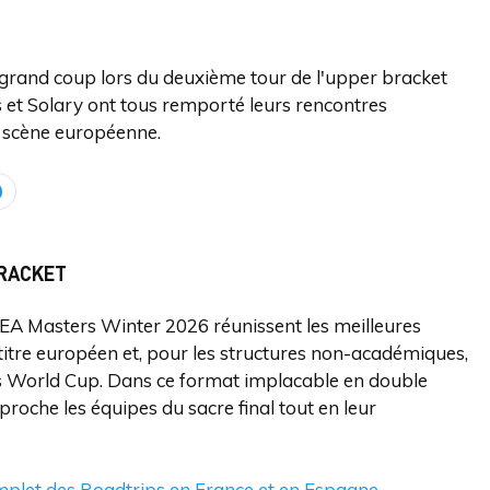
 grand coup lors du deuxième tour de l'upper bracket
 et Solary ont tous remporté leurs rencontres
a scène européenne.
BRACKET
EMEA Masters Winter 2026 réunissent les meilleures
titre européen et, pour les structures non-académiques,
rts World Cup. Dans ce format implacable en double
proche les équipes du sacre final tout en leur
plet des Roadtrips en France et en Espagne