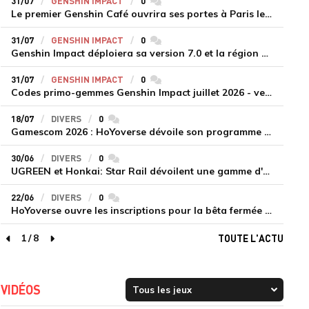
31/07
GENSHIN IMPACT
0
commentaires
Le premier Genshin Café ouvrira ses portes à Paris le 14 août
31/07
GENSHIN IMPACT
0
commentaires
Genshin Impact déploiera sa version 7.0 et la région de Snezhnaya le 12 août
31/07
GENSHIN IMPACT
0
commentaires
Codes primo-gemmes Genshin Impact juillet 2026 - version 7.0
18/07
DIVERS
0
commentaires
Gamescom 2026 : HoYoverse dévoile son programme et présente deux nouveaux jeux inédits
30/06
DIVERS
0
commentaires
UGREEN et Honkai: Star Rail dévoilent une gamme d'accessoires de recharge en édition limitée
22/06
DIVERS
0
commentaires
HoYoverse ouvre les inscriptions pour la bêta fermée de Honkai : Nexus Anima
1
/
8
TOUTE L'ACTU
page précédente
page suivante
VIDÉOS