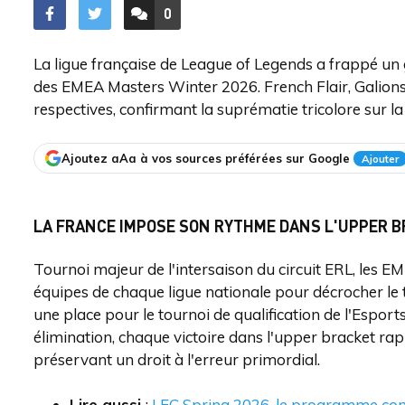
0
ACCÉDER AUX
COMMENTAIRES
La ligue française de League of Legends a frappé un
des EMEA Masters Winter 2026. French Flair, Galions
respectives, confirmant la suprématie tricolore sur l
Ajoutez aAa à vos sources préférées sur Google
Ajouter
LA FRANCE IMPOSE SON RYTHME DANS L'UPPER 
Tournoi majeur de l'intersaison du circuit ERL, les 
équipes de chaque ligue nationale pour décrocher le 
une place pour le tournoi de qualification de l'Espo
élimination, chaque victoire dans l'upper bracket rap
préservant un droit à l'erreur primordial.
Lire aussi
:
LEC Spring 2026, le programme com