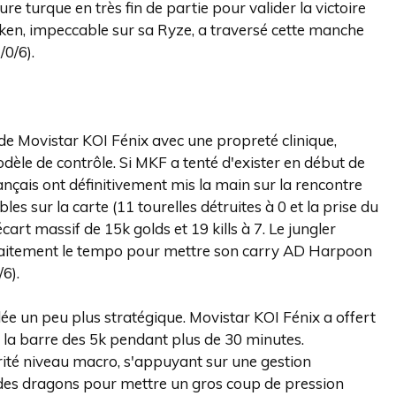
cture turque en très fin de partie pour valider la victoire
Saken, impeccable sur sa Ryze, a traversé cette manche
0/6).
de Movistar KOI Fénix avec une propreté clinique,
dèle de contrôle. Si MKF a tenté d'exister en début de
rançais ont définitivement mis la main sur la rencontre
s sur la carte (11 tourelles détruites à 0 et la prise du
art massif de 15k golds et 19 kills à 7. Le jungler
arfaitement le tempo pour mettre son carry AD Harpoon
6).
ée un peu plus stratégique. Movistar KOI Fénix a offert
us la barre des 5k pendant plus de 30 minutes.
ité niveau macro, s'appuyant sur une gestion
ôle des dragons pour mettre un gros coup de pression