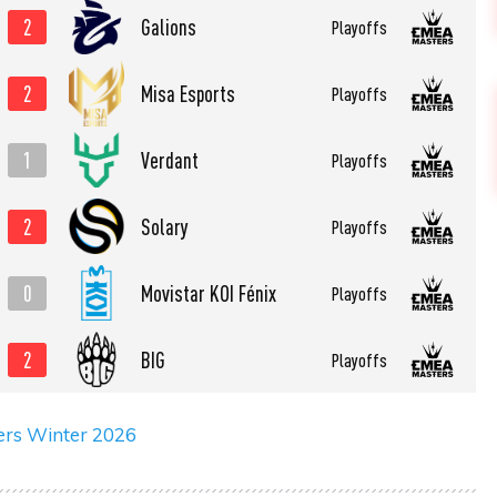
2
Galions
Playoffs
2
Misa Esports
Playoffs
1
Verdant
Playoffs
2
Solary
Playoffs
0
⁠Movistar KOI Fénix
Playoffs
2
BIG
Playoffs
ers Winter 2026