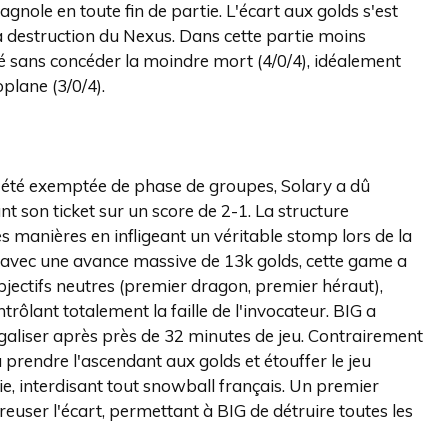
agnole en toute fin de partie. L'écart aux golds s'est
a destruction du Nexus. Dans cette partie moins
iné sans concéder la moindre mort (4/0/4), idéalement
plane (3/0/4).
r été exemptée de phase de groupes, Solary a dû
t son ticket sur un score de 2-1. La structure
s manières en infligeant un véritable stomp lors de la
avec une avance massive de 13k golds, cette game a
jectifs neutres (premier dragon, premier héraut),
rôlant totalement la faille de l'invocateur. BIG a
galiser après près de 32 minutes de jeu. Contrairement
prendre l'ascendant aux golds et étouffer le jeu
ie, interdisant tout snowball français. Un premier
euser l'écart, permettant à BIG de détruire toutes les