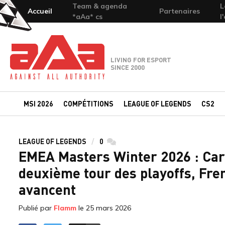
Team & agenda
L
Accueil
Partenaires
*aAa* cs
l
Team-aAa - against All authority
LIVING FOR ESPORT
SINCE 2000
MSI 2026
COMPÉTITIONS
LEAGUE OF LEGENDS
CS2
LEAGUE OF LEGENDS
0
commentaires
EMEA Masters Winter 2026 : Cart
deuxième tour des playoffs, Fren
avancent
Publié par
Flamm
le
25 mars 2026