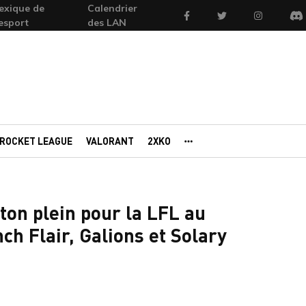
exique de
Calendrier
Facebook
Twitter
Instagram
'esport
des LAN
Di
ROCKET LEAGUE
VALORANT
2XKO
AUTRES PORTAILS
on plein pour la LFL au
ch Flair, Galions et Solary