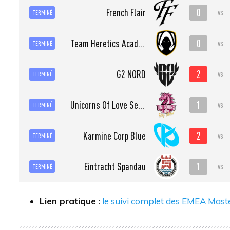
0
French Flair
vs
TERMINÉ
0
Team Heretics Academy
vs
TERMINÉ
2
G2 NORD
vs
TERMINÉ
1
Unicorns Of Love Sexy Edition
vs
TERMINÉ
2
Karmine Corp Blue
vs
TERMINÉ
1
Eintracht Spandau
vs
TERMINÉ
Lien pratique
:
le suivi complet des EMEA Mast