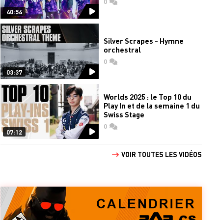
0
commentaires
40:54
Silver Scrapes - Hymne
orchestral
0
commentaires
03:37
Worlds 2025 : le Top 10 du
Play In et de la semaine 1 du
Swiss Stage
0
commentaires
07:12
VOIR TOUTES LES VIDÉOS