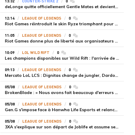
13:32
COUNTER-STRIKE 2
0
commentaires
deLonge quitte officiellement Gentle Mates et devient agent libre
12:14
LEAGUE OF LEGENDS
0
commentaires
Riot Games réintroduit le skin Ryze triomphant pour récompenser la scène amateur
11:05
LEAGUE OF LEGENDS
0
commentaires
Riot Games donne plus de liberté aux organisateurs de tournois locaux sur League of Legends
10:09
LOL WILD RIFT
0
commentaires
Les champions disponibles sur Wild Rift : l'arrivée de Cho'Gath
09:13
LEAGUE OF LEGENDS
0
commentaires
Mercato LoL LCS : Dignitas change de jungler, Dardoch fait son retour en LCS, eXyu annonce sa retraite
05/08
LEAGUE OF LEGENDS
0
commentaires
BrokenBlade : « Nous avons fait beaucoup d'erreurs bêtes, mais une victoire reste une victoire et c'est une chose dont on peut se réjouir »
05/08
LEAGUE OF LEGENDS
0
commentaires
Gen.G s'impose face à Hanwha Life Esports et relance sa dynamique en LCK
05/08
LEAGUE OF LEGENDS
0
commentaires
3XA s'explique sur son départ de Joblife et assume ses torts