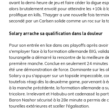
avant la demi-heure de jeu et faire céder la digue esp
alors brutalement envolé pour atteindre les +10k à l
prolifique en kills, Thayger a une nouvelle fois term
secondé par un Carlsen solide comme un roc sur la to
Solary arrache sa qualification dans la douleur
Pour son entrée en lice dans ces playoffs après avoi
s'employer face à la formation allemande BIG, validan
tourangelle a démarré la rencontre de la meilleure de
première manche. Conclue en seulement 24 minutes 
été une démonstration de force. Dominante sur les ob
Solary a pu s'appuyer sur un topside impeccable, cont
toutefois réagi dès la deuxième game, parvenant à é
à la manche précédente, la formation allemande a su 
tricolore. Irrelevant et Habubu ont cadenassé la part
Baron Nashor sécurisé à la 28e minute a permis de cr
tourelles extérieures et sceller l'égalisation.