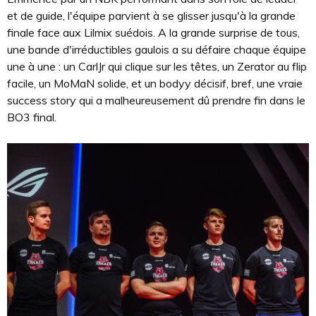
et de guide, l'équipe parvient à se glisser jusqu'à la grande
finale face aux Lilmix suédois. A la grande surprise de tous,
une bande d'irréductibles gaulois a su défaire chaque équipe
une à une : un CarlJr qui clique sur les têtes, un Zerator au flip
facile, un MoMaN solide, et un bodyy décisif, bref, une vraie
success story qui a malheureusement dû prendre fin dans le
BO3 final.