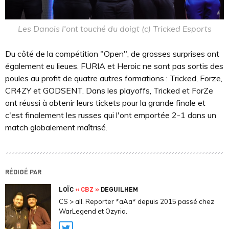
Les Danois l'ont touché du doigt (c) Tricked Esports
Du côté de la compétition "Open", de grosses surprises ont
également eu lieues. FURIA et Heroic ne sont pas sortis des
poules au profit de quatre autres formations : Tricked, Forze,
CR4ZY et GODSENT. Dans les playoffs, Tricked et ForZe
ont réussi à obtenir leurs tickets pour la grande finale et
c'est finalement les russes qui l'ont emportée 2-1 dans un
match globalement maîtrisé.
RÉDIGÉ PAR
LOÏC
« CBZ »
DEGUILHEM
CS > all. Reporter *aAa* depuis 2015 passé chez
WarLegend et Ozyria.