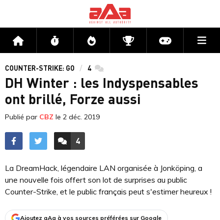
Me
Accueil
Flux
Directs
Compétitions
Actu jeux v
COUNTER-STRIKE: GO
4
commentaires
DH Winter : les Indyspensables
ont brillé, Forze aussi
Publié par
CBZ
le
2 déc. 2019
4
ACCÉDER AUX
COMMENTAIRES
La DreamHack, légendaire LAN organisée à Jonköping, a
une nouvelle fois offert son lot de surprises au public
Counter-Strike, et le public français peut s'estimer heureux !
Ajoutez aAa à vos sources préférées sur Google