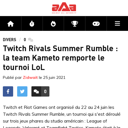
Me
Accueil
Flux
Directs
Compétitions
Actu jeux v
DIVERS
0
commentaires
Twitch Rivals Summer Rumble :
la team Kameto remporte le
tournoi LoL
Publié par
Zidwait
le
25 juin 2021
0
ACCÉDER AUX
COMMENTAIRES
Twitch et Riot Games ont organisé du 22 au 24 juin les
Twitch Rivals Summer Rumble, un tournoi qui s'est déroulé
sur trois jeux phares du studio américain : League of
Legends, Valorant et Teamfight Tactics. Kameto était à la