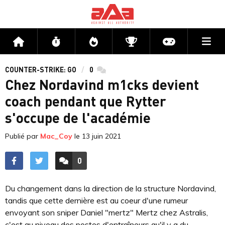
Me
Accueil
Flux
Directs
Compétitions
Actu jeux v
COUNTER-STRIKE: GO
0
commentaires
Chez Nordavind m1cks devient
coach pendant que Rytter
s'occupe de l'académie
Publié par
Mac_Coy
le
13 juin 2021
0
ACCÉDER AUX
COMMENTAIRES
Du changement dans la direction de la structure Nordavind,
tandis que cette dernière est au coeur d'une rumeur
envoyant son sniper Daniel "mertz" Mertz chez Astralis,
c'est au niveau des postes d'entraîneurs qu'il y a du