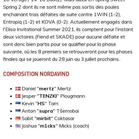
Spring 2 dont ils ne sont même pas sortis des poules
enchainant trois défaites de suite contre 1WIN (1-2),
Entropiq (1-2) et KOVA (0-2). Actuellement engagés dans
l'Elisa Invitational Summer 2021, ils comptent pour l'instant
deux victoires (Fiend et SKADE) pour aucune défaite et
sont donc bien partis pour se qualifier pour la phase
suivante, où les 8 premiers se retrouveront pour les phases
finales qui se joueront du 28 juin au 3 juillet prochains.
COMPOSITION NORDAVIND
Daniel "
⁠mertz⁠
" Mertz
Jesper "
⁠TENZKI⁠
" Plougmann
Kevin "
⁠HS⁠
" Tarn
Anton "
⁠supra⁠
" Tšernobai
Sabit "
⁠mirbit⁠
" Coktasar
Joshua "
⁠m1cks⁠
" Micks (coach)