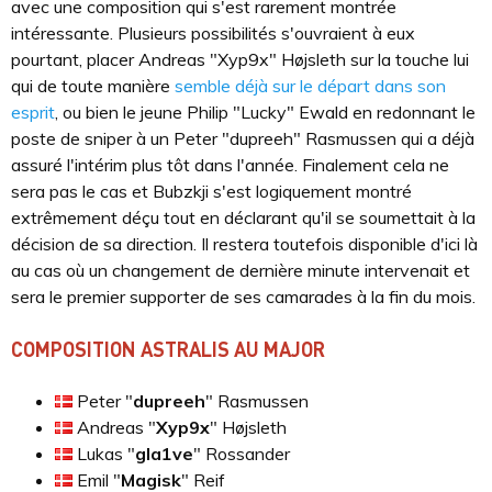
avec une composition qui s'est rarement montrée
intéressante. Plusieurs possibilités s'ouvraient à eux
pourtant, placer Andreas "⁠Xyp9x⁠" Højsleth sur la touche lui
qui de toute manière
semble déjà sur le départ dans son
esprit
, ou bien le jeune Philip "Lucky" Ewald en redonnant le
poste de sniper à un Peter "dupreeh" Rasmussen qui a déjà
assuré l'intérim plus tôt dans l'année. Finalement cela ne
sera pas le cas et Bubzkji s'est logiquement montré
extrêmement déçu tout en déclarant qu'il se soumettait à la
décision de sa direction. Il restera toutefois disponible d'ici là
au cas où un changement de dernière minute intervenait et
sera le premier supporter de ses camarades à la fin du mois.
COMPOSITION ASTRALIS AU MAJOR
Peter "
dupreeh
" Rasmussen
Andreas "
Xyp9x
" Højsleth
Lukas "
gla1ve
" Rossander
Emil "
Magisk
" Reif