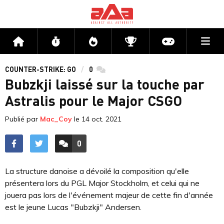
Me
Accueil
Flux
Directs
Compétitions
Actu jeux v
COUNTER-STRIKE: GO
0
commentaires
Bubzkji⁠ laissé sur la touche par
Astralis pour le Major CSGO
Publié par
Mac_Coy
le
14 oct. 2021
0
ACCÉDER AUX
COMMENTAIRES
La structure danoise a dévoilé la composition qu'elle
présentera lors du PGL Major Stockholm, et celui qui ne
jouera pas lors de l'événement majeur de cette fin d'année
est le jeune Lucas "⁠Bubzkji⁠" Andersen.