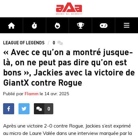
Me
Accueil
Flux
Directs
Compétitions
Actu jeux v
LEAGUE OF LEGENDS
0
commentaires
« Avec ce qu’on a montré jusque-
là, on ne peut pas dire qu’on est
bons », Jackies avec la victoire de
GiantX contre Rogue
Publié par
Flamm
le
14 avr. 2025
0
ACCÉDER AUX
COMMENTAIRES
Après une victoire 2-0 contre Rogue, Jackies s’est exprimé
au micro de Laure Valée dans une interview marquée par la