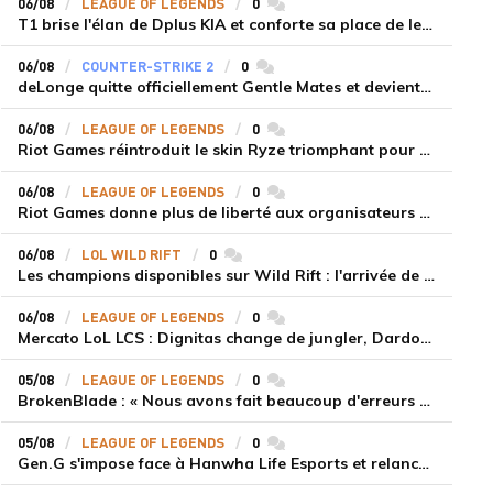
06/08
LEAGUE OF LEGENDS
0
commentaires
T1 brise l'élan de Dplus KIA et conforte sa place de leader en LCK 2026 Rounds 3-4
06/08
COUNTER-STRIKE 2
0
commentaires
deLonge quitte officiellement Gentle Mates et devient agent libre
06/08
LEAGUE OF LEGENDS
0
commentaires
Riot Games réintroduit le skin Ryze triomphant pour récompenser la scène amateur
06/08
LEAGUE OF LEGENDS
0
commentaires
Riot Games donne plus de liberté aux organisateurs de tournois locaux sur League of Legends
06/08
LOL WILD RIFT
0
commentaires
Les champions disponibles sur Wild Rift : l'arrivée de Cho'Gath
06/08
LEAGUE OF LEGENDS
0
commentaires
Mercato LoL LCS : Dignitas change de jungler, Dardoch fait son retour en LCS, eXyu annonce sa retraite
05/08
LEAGUE OF LEGENDS
0
commentaires
BrokenBlade : « Nous avons fait beaucoup d'erreurs bêtes, mais une victoire reste une victoire et c'est une chose dont on peut se réjouir »
05/08
LEAGUE OF LEGENDS
0
commentaires
Gen.G s'impose face à Hanwha Life Esports et relance sa dynamique en LCK