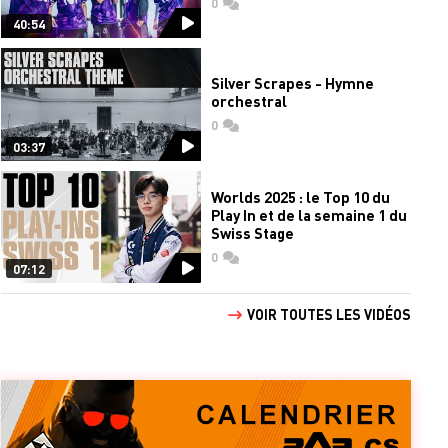
0
commentaires
40:54
Silver Scrapes - Hymne
orchestral
0
commentaires
03:37
Worlds 2025 : le Top 10 du
Play In et de la semaine 1 du
Swiss Stage
0
commentaires
07:12
VOIR TOUTES LES VIDÉOS