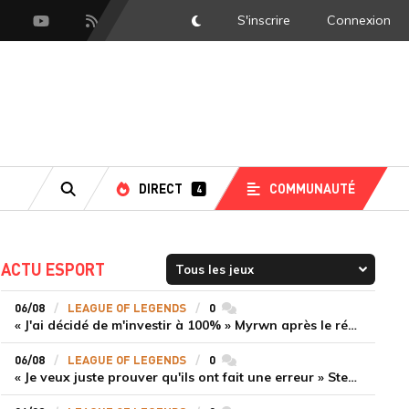
S'inscrire
Connexion
DarkMode
scord
Youtube
Flux RSS
DIRECT
COMMUNAUTÉ
4
RECHERCHE
ACTU ESPORT
06/08
LEAGUE OF LEGENDS
0
commentaires
« J'ai décidé de m'investir à 100% » Myrwn après le réveil de Movistar KOI face à Fnatic
06/08
LEAGUE OF LEGENDS
0
commentaires
« Je veux juste prouver qu'ils ont fait une erreur » Stend se confie sur son mercato chaotique et ses ambitions avec Shifters