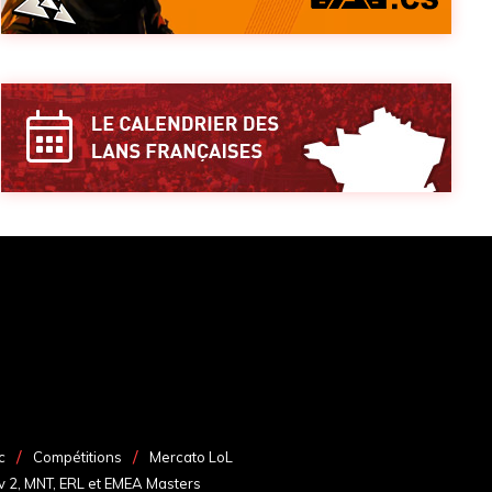
c
Compétitions
Mercato LoL
v 2, MNT, ERL et EMEA Masters