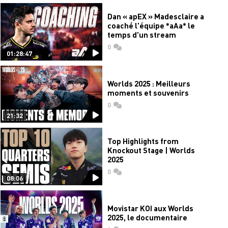
Dan « apEX » Madesclaire a
coaché l'équipe *aAa* le
temps d'un stream
0
commentaires
01:28:47
Worlds 2025 : Meilleurs
moments et souvenirs
0
commentaires
21:32
Top Highlights from
Knockout Stage | Worlds
2025
0
commentaires
08:06
Movistar KOI aux Worlds
2025, le documentaire