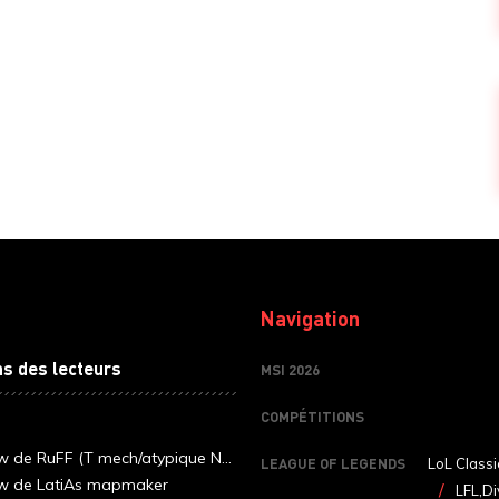
Navigation
ns des lecteurs
MSI 2026
COMPÉTITIONS
ew de RuFF (T mech/atypique N...
LEAGUE OF LEGENDS
LoL Classi
ew de LatiAs mapmaker
LFL,Di