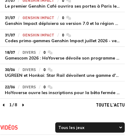
31/07
GENSHIN IMPACT
0
commentaires
Le premier Genshin Café ouvrira ses portes à Paris le 14 août
31/07
GENSHIN IMPACT
0
commentaires
Genshin Impact déploiera sa version 7.0 et la région de Snezhnaya le 12 août
31/07
GENSHIN IMPACT
0
commentaires
Codes primo-gemmes Genshin Impact juillet 2026 - version 7.0
18/07
DIVERS
0
commentaires
Gamescom 2026 : HoYoverse dévoile son programme et présente deux nouveaux jeux inédits
30/06
DIVERS
0
commentaires
UGREEN et Honkai: Star Rail dévoilent une gamme d'accessoires de recharge en édition limitée
22/06
DIVERS
0
commentaires
HoYoverse ouvre les inscriptions pour la bêta fermée de Honkai : Nexus Anima
1
/
8
TOUTE L'ACTU
page précédente
page suivante
VIDÉOS