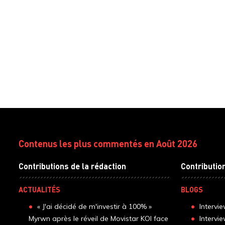
Contenus les plus commentés en Août 2026
Contributions de la rédaction
Contributio
ACTUALITÉS
BLOGS
« J'ai décidé de m'investir à 100% »
Intervi
Myrwn après le réveil de Movistar KOI face
Intervi