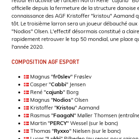
retour en activité de l'ancien North René "cajunb" Bo
officielle depuis la fermeture de la structure danoise 
connaissance des AGF Kristoffer "kristou" Aamand qui 
tôt. Le troisième larron sera un joueur débauché a
"Nodios" Olsen. L'effectif désormais constitué a clai
rapidement retrouver le top 50 mondial, une place qu
l'année 2020.
COMPOSITION AGF ESPORT
Magnus "
⁠fr0slev⁠
" Frøslev
Casper "
⁠Cabbi⁠
" Jensen
René "
⁠cajunb⁠
" Borg
Magnus "
⁠Nodios⁠
" Olsen
Kristoffer "
⁠Kristou⁠
" Aamand
Rasmus "
⁠FaagaN⁠
" Møller Thomsen (entraîn
Martin "
⁠PERCY⁠
" Wessel (sur le banc)
Thomas "
⁠Ryxxo⁠
" Nielsen (sur le banc)
Lucas "
⁠Lukki⁠
" Pilheden (au repos pour raison