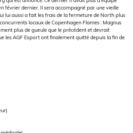
rg qui est annoncé. Ce dernier n'avait plus d'équipe
en février dernier. Il sera accompagné par une vieille
lui aussi a fait les frais de la fermeture de North plus
ux concurrents locaux de Copenhagen Flames : Magnus
rement plus de gueule que le précédent et devrait
e les AGF Esport ont finalement quitté depuis la fin de
eur)
 médicale)