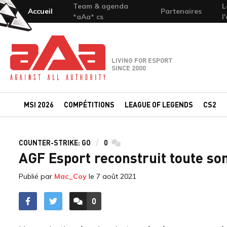
Team & agenda
L
Accueil
Partenaires
*aAa* cs
l
Team-aAa - against All authority
LIVING FOR ESPORT
SINCE 2000
MSI 2026
COMPÉTITIONS
LEAGUE OF LEGENDS
CS2
COUNTER-STRIKE: GO
0
commentaires
AGF Esport reconstruit toute so
Publié par
Mac_Coy
le
7 août 2021
0
ACCÉDER AUX
COMMENTAIRES