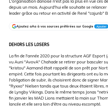
L'organisation danoise n'est pas la plus en vue ces d
depuis un mois. Aujourd'hui elle souhaite se relanc
leader grâce au retour en activité de René "cajunb" B
Ajoutez aAa à vos sources préférées sur Google
Ajouter
DEHORS LES LOSERS
La fin de l'année 2020 pour la structure AGF Esport 
vu Auni "AvovA" Chahade se retirer pour basculer sur
"kristou" Aamand était rappelé de son prêt par North. 
empiré. Cette fois pourtant les dirigeants ont eu la m
l'obligation de subir, ils choisirent donc de signer
"Ryxxo" Nielsen tandis que tous deux étaient libres
de Lyngby Vikings. Dans le même temps Jonas "netrick
fin janvier les MAD Lions mettaient la main sur Th
lancée et elle sera loin d'être au niveau escompté.