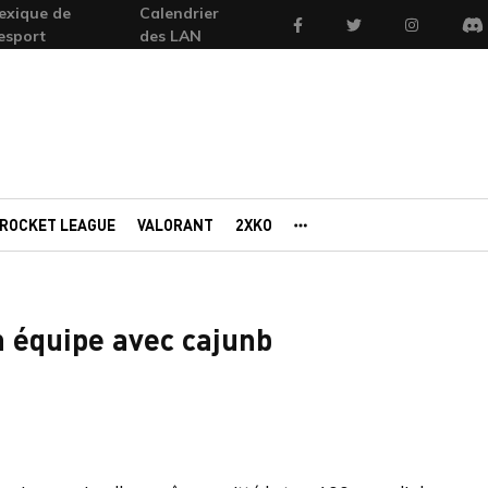
exique de
Calendrier
Facebook
Twitter
Instagram
'esport
des LAN
Di
ROCKET LEAGUE
VALORANT
2XKO
AUTRES PORTAILS
n équipe avec cajunb