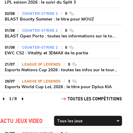
LPL saison 2026 : le suivi du Split 3
02/08
COUNTER-STRIKE 2
0
commentaires
BLAST Bounty Summer : le titre pour MOUZ
01/08
COUNTER-STRIKE 2
0
commentaires
BLAST Open Porto : toutes les informations sur le tournoi
01/08
COUNTER-STRIKE 2
0
commentaires
EWC CS2 : Vitality et 3DMAX de la partie
21/07
LEAGUE OF LEGENDS
0
commentaires
Esports Nations Cup 2026 : toutes les infos sur le tournoi
20/07
LEAGUE OF LEGENDS
3
commentaires
Esports World Cup LoL 2026 : le titre pour Dplus KIA
1
/
8
TOUTES LES COMPÉTITIONS
page précédente
page suivante
ACTU JEUX VIDEO