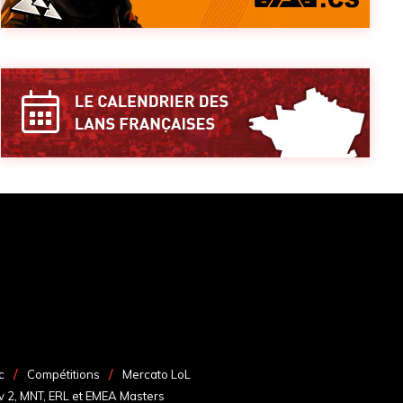
c
Compétitions
Mercato LoL
v 2, MNT, ERL et EMEA Masters