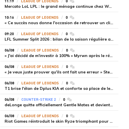
11:19
LEAGUE OF LEGENDS
0
commentaires
Mercato LoL LPL : le grand ménage continue chez Weibo Gaming, Jiejie quitte le navire au profit de Xiaohao
10:16
LEAGUE OF LEGENDS
0
commentaires
« Ce succès nous donne l'occasion de retrouver un climat beaucoup plus positif » Ryu et Canyon soulagés après la victoire de Gen.G sur HLE
09:20
LEAGUE OF LEGENDS
0
commentaires
LFL Summer Split 2026 : bilan de la saison régulière avec Solary en tête
06/08
LEAGUE OF LEGENDS
0
commentaires
« J'ai décidé de m'investir à 100% » Myrwn après le réveil de Movistar KOI face à Fnatic
06/08
LEAGUE OF LEGENDS
0
commentaires
« Je veux juste prouver qu'ils ont fait une erreur » Stend se confie sur son mercato chaotique et ses ambitions avec Shifters
06/08
LEAGUE OF LEGENDS
0
commentaires
T1 brise l'élan de Dplus KIA et conforte sa place de leader en LCK 2026 Rounds 3-4
06/08
COUNTER-STRIKE 2
0
commentaires
deLonge quitte officiellement Gentle Mates et devient agent libre
06/08
LEAGUE OF LEGENDS
0
commentaires
Riot Games réintroduit le skin Ryze triomphant pour récompenser la scène amateur