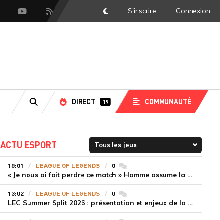
S'inscrire
Connexion
DarkMode
scord
Youtube
Flux RSS
DIRECT
COMMUNAUTÉ
19
RECHERCHE
ACTU ESPORT
15:01
LEAGUE OF LEGENDS
0
commentaires
« Je nous ai fait perdre ce match » Homme assume la responsabilité de la défaite de HLE face à Gen.G
13:02
LEAGUE OF LEGENDS
0
commentaires
LEC Summer Split 2026 : présentation et enjeux de la troisième semaine de compétition