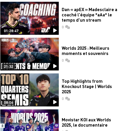
Dan « apEX » Madesclaire a
coaché l'équipe *aAa* le
temps d'un stream
0
commentaires
01:28:47
Worlds 2025 : Meilleurs
moments et souvenirs
0
commentaires
21:32
Top Highlights from
Knockout Stage | Worlds
2025
0
commentaires
08:06
Movistar KOI aux Worlds
2025, le documentaire