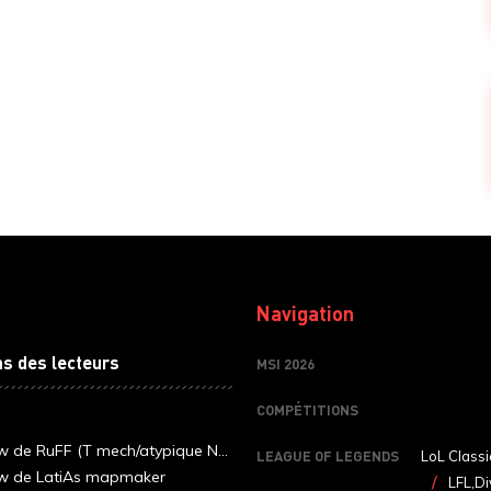
Navigation
ns des lecteurs
MSI 2026
COMPÉTITIONS
ew de RuFF (T mech/atypique N...
LEAGUE OF LEGENDS
LoL Classi
ew de LatiAs mapmaker
LFL,Di