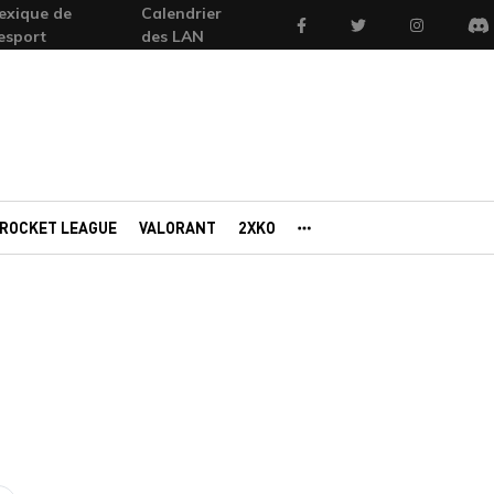
exique de
Calendrier
Facebook
Twitter
Instagram
'esport
des LAN
Di
ROCKET LEAGUE
VALORANT
2XKO
AUTRES PORTAILS