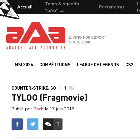
Team & agenda
L
Accueil
Partenaires
*aAa* cs
l
Team-aAa - against All authority
LIVING FOR ESPORT
SINCE 2000
MSI 2026
COMPÉTITIONS
LEAGUE OF LEGENDS
CS2
COUNTER-STRIKE: GO
1
commentaires
TYLOO (Fragmovie)
Publié par
Pech
le
17 juin 2016
1
ACCÉDER AUX
COMMENTAIRES