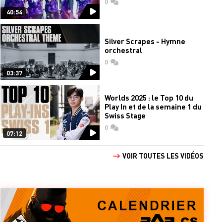
0
commentaires
40:54
Silver Scrapes - Hymne
orchestral
0
commentaires
03:37
Worlds 2025 : le Top 10 du
Play In et de la semaine 1 du
Swiss Stage
0
commentaires
07:12
VOIR TOUTES LES VIDÉOS