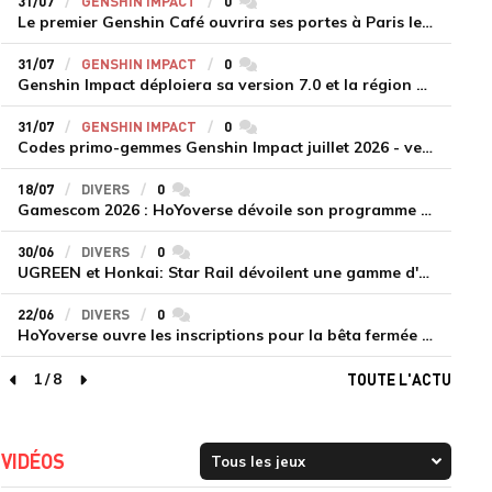
31/07
GENSHIN IMPACT
0
commentaires
Le premier Genshin Café ouvrira ses portes à Paris le 14 août
31/07
GENSHIN IMPACT
0
commentaires
Genshin Impact déploiera sa version 7.0 et la région de Snezhnaya le 12 août
31/07
GENSHIN IMPACT
0
commentaires
Codes primo-gemmes Genshin Impact juillet 2026 - version 7.0
18/07
DIVERS
0
commentaires
Gamescom 2026 : HoYoverse dévoile son programme et présente deux nouveaux jeux inédits
30/06
DIVERS
0
commentaires
UGREEN et Honkai: Star Rail dévoilent une gamme d'accessoires de recharge en édition limitée
22/06
DIVERS
0
commentaires
HoYoverse ouvre les inscriptions pour la bêta fermée de Honkai : Nexus Anima
1
/
8
TOUTE L'ACTU
page précédente
page suivante
VIDÉOS