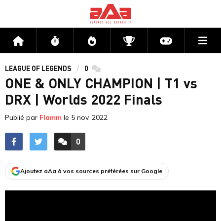
Me
Accueil
Flux
Directs
Compétitions
Actu jeux v
LEAGUE OF LEGENDS
0
commentaires
ONE & ONLY CHAMPION | T1 vs
DRX | Worlds 2022 Finals
Publié par
Flamm
le
5 nov. 2022
0
ACCÉDER AUX
COMMENTAIRES
Ajoutez aAa à vos sources préférées sur Google