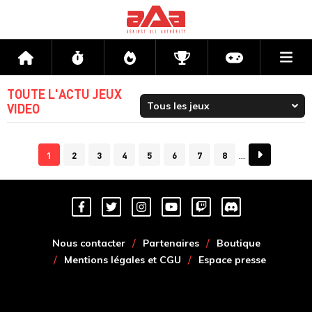
Me
Accueil
Flux
Directs
Compétitions
Actu jeux v
TOUTE L'ACTU JEUX
VIDEO
1
2
3
4
5
6
7
8
Nous contacter
Partenaires
Boutique
Mentions légales et CGU
Espace presse