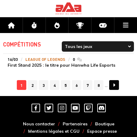
Me
Accueil
Flux
Directs
Compétitions
Actu jeux v
COMPÉTITIONS
16/03
LEAGUE OF LEGENDS
0
commentaires
First Stand 2025 : le titre pour Hanwha Life Esports
1
2
3
4
5
6
7
8
Nous contacter
Partenaires
Boutique
Mentions légales et CGU
Espace presse