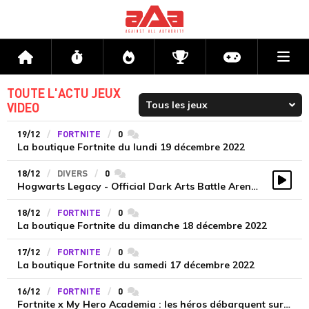
Me
Accueil
Flux
Directs
Compétitions
Actu jeux v
TOUTE L'ACTU JEUX
VIDEO
19/12
FORTNITE
0
commentaires
La boutique Fortnite du lundi 19 décembre 2022
18/12
DIVERS
0
commentaires
Hogwarts Legacy - Official Dark Arts Battle Arena Gameplay (4K)
Vidé
18/12
FORTNITE
0
commentaires
La boutique Fortnite du dimanche 18 décembre 2022
17/12
FORTNITE
0
commentaires
La boutique Fortnite du samedi 17 décembre 2022
16/12
FORTNITE
0
commentaires
Fortnite x My Hero Academia : les héros débarquent sur l’île