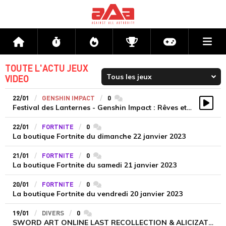
Me
Accueil
Flux
Directs
Compétitions
Actu jeux v
TOUTE L'ACTU JEUX
VIDEO
22/01
GENSHIN IMPACT
0
commentaires
Festival des Lanternes - Genshin Impact : Rêves et lanternes
Vidé
22/01
FORTNITE
0
commentaires
La boutique Fortnite du dimanche 22 janvier 2023
21/01
FORTNITE
0
commentaires
La boutique Fortnite du samedi 21 janvier 2023
20/01
FORTNITE
0
commentaires
La boutique Fortnite du vendredi 20 janvier 2023
19/01
DIVERS
0
commentaires
SWORD ART ONLINE LAST RECOLLECTION & ALICIZATION LYCORIS - Official Trailer