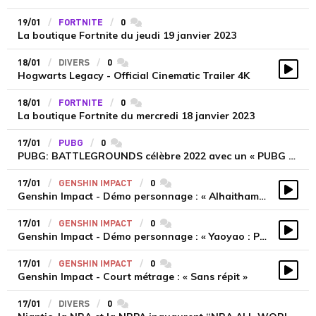
19/01
FORTNITE
0
commentaires
La boutique Fortnite du jeudi 19 janvier 2023
18/01
DIVERS
0
commentaires
Hogwarts Legacy - Official Cinematic Trailer 4K
Vidé
18/01
FORTNITE
0
commentaires
La boutique Fortnite du mercredi 18 janvier 2023
17/01
PUBG
0
commentaires
PUBG: BATTLEGROUNDS célèbre 2022 avec un « PUBG RECAP - YOUR 2022 »
17/01
GENSHIN IMPACT
0
commentaires
Genshin Impact - Démo personnage : « Alhaitham : Réfléchir avant d'agir »
Vidé
17/01
GENSHIN IMPACT
0
commentaires
Genshin Impact - Démo personnage : « Yaoyao : Pureté épanouie »
Vidé
17/01
GENSHIN IMPACT
0
commentaires
Genshin Impact - Court métrage : « Sans répit »
Vidé
17/01
DIVERS
0
commentaires