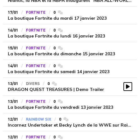
Niantic, la NBA et la NBPA inaugurent “NBA ALL-WORLD”
17/01
FORTNITE
0
commentaires
La boutique Fortnite du mardi 17 janvier 2023
16/01
FORTNITE
0
commentaires
La boutique Fortnite du lundi 16 janvier 2023
15/01
FORTNITE
0
commentaires
La boutique Fortnite du dimanche 15 janvier 2023
14/01
FORTNITE
0
commentaires
La boutique Fortnite du samedi 14 janvier 2023
13/01
DIVERS
0
commentaires
DRAGON QUEST TREASURES | Demo Trailer
Vidé
13/01
FORTNITE
0
commentaires
La boutique Fortnite du vendredi 13 janvier 2023
12/01
RAINBOW SIX
0
commentaires
Incarnez Undertaker et Becky Lynch de la WWE sur Rainbow Six : Siege
12/01
FORTNITE
0
commentaires