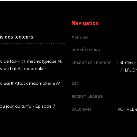
Navigation
ns des lecteurs
MSI 2026
COMPÉTITIONS
ew de RuFF (T mech/atypique N...
LEAGUE OF LEGENDS
LoL Classi
ew de LatiAs mapmaker
LFL,Di
.
iew EarthAttack mapmaker BW
CS2
ROCKET LEAGUE
du jour du turfu - Episode 7
VALORANT
VCT, VCL 