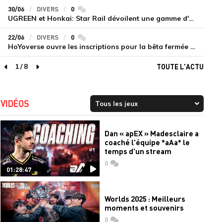
30/06
DIVERS
0
commentaires
UGREEN et Honkai: Star Rail dévoilent une gamme d'accessoires de recharge en édition limitée
22/06
DIVERS
0
commentaires
HoYoverse ouvre les inscriptions pour la bêta fermée de Honkai : Nexus Anima
1
/
8
TOUTE L'ACTU
page précédente
page suivante
VIDÉOS
Dan « apEX » Madesclaire a
coaché l'équipe *aAa* le
temps d'un stream
0
commentaires
01:28:47
Worlds 2025 : Meilleurs
moments et souvenirs
0
commentaires