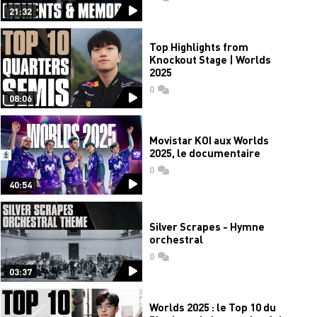
21:32
Top Highlights from
Knockout Stage | Worlds
2025
0
commentaires
08:06
Movistar KOI aux Worlds
2025, le documentaire
0
commentaires
40:54
Silver Scrapes - Hymne
orchestral
0
commentaires
03:37
Worlds 2025 : le Top 10 du