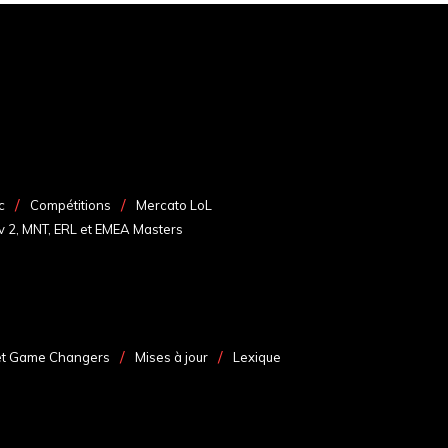
c
Compétitions
Mercato LoL
v 2, MNT, ERL et EMEA Masters
et Game Changers
Mises à jour
Lexique