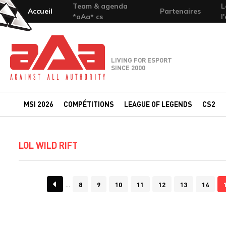
Team & agenda
L
Accueil
Partenaires
*aAa* cs
l
Team-aAa - against All authority
LIVING FOR ESPORT
SINCE 2000
MSI 2026
COMPÉTITIONS
LEAGUE OF LEGENDS
CS2
LOL WILD RIFT
8
9
10
11
12
13
14