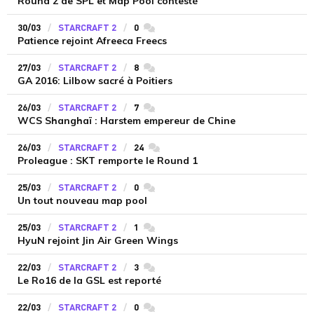
Round 2 de SPL et Map Pool contesté
30/03
STARCRAFT 2
0
commentaires
Patience rejoint Afreeca Freecs
27/03
STARCRAFT 2
8
commentaires
GA 2016: Lilbow sacré à Poitiers
26/03
STARCRAFT 2
7
commentaires
WCS Shanghaï : Harstem empereur de Chine
26/03
STARCRAFT 2
24
commentaires
Proleague : SKT remporte le Round 1
25/03
STARCRAFT 2
0
commentaires
Un tout nouveau map pool
25/03
STARCRAFT 2
1
commentaires
HyuN rejoint Jin Air Green Wings
22/03
STARCRAFT 2
3
commentaires
Le Ro16 de la GSL est reporté
22/03
STARCRAFT 2
0
commentaires