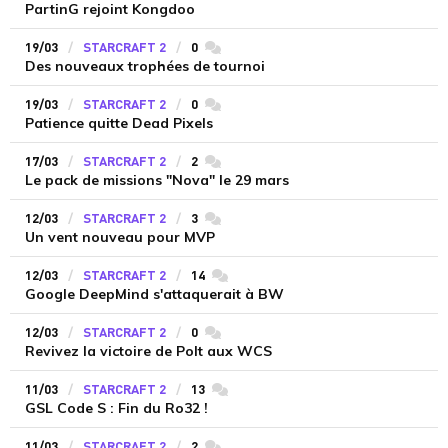
PartinG rejoint Kongdoo
19/03
STARCRAFT 2
0
commentaires
Des nouveaux trophées de tournoi
19/03
STARCRAFT 2
0
commentaires
Patience quitte Dead Pixels
17/03
STARCRAFT 2
2
commentaires
Le pack de missions "Nova" le 29 mars
12/03
STARCRAFT 2
3
commentaires
Un vent nouveau pour MVP
12/03
STARCRAFT 2
14
commentaires
Google DeepMind s'attaquerait à BW
12/03
STARCRAFT 2
0
commentaires
Revivez la victoire de Polt aux WCS
11/03
STARCRAFT 2
13
commentaires
GSL Code S : Fin du Ro32 !
11/03
STARCRAFT 2
2
commentaires