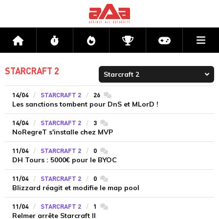
Me
Accueil
Flux
Directs
Compétitions
Actu jeux v
STARCRAFT 2
14/04
STARCRAFT 2
26
commentaires
Les sanctions tombent pour DnS et MLorD !
14/04
STARCRAFT 2
3
commentaires
NoRegreT s'installe chez MVP
11/04
STARCRAFT 2
0
commentaires
DH Tours : 5000€ pour le BYOC
11/04
STARCRAFT 2
0
commentaires
Blizzard réagit et modifie le map pool
11/04
STARCRAFT 2
1
commentaires
Relmer arrête Starcraft II