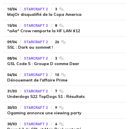
10/04
STARCRAFT 2
3
commentaires
MajOr disqualifié de la Copa America
10/04
STARCRAFT 2
8
commentaires
*aAa* Crow remporte la HF LAN #12
09/04
STARCRAFT 2
26
commentaires
SSL : Dark au sommet !
08/04
STARCRAFT 2
3
commentaires
GSL Code S : Groupe D comme Dear
04/04
STARCRAFT 2
10
commentaires
Dénouement de l'affaire Prime
31/03
STARCRAFT 2
7
commentaires
Underdogs S22 TopDogs S1 : Résultats
30/03
STARCRAFT 2
9
commentaires
Ogaming annonce une viewing party
30/03
STARCRAFT 2
4
commentaires