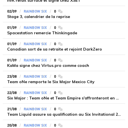
nvK refait surface et signe chez XSET
02/09
RAINBOW SIX
0
commentaires
Stage 3, calendrier de la reprise
01/09
RAINBOW SIX
0
commentaires
Spacestation remercie Thinkingade
01/09
RAINBOW SIX
0
commentaires
Canadian sort de sa retraite et rejoint DarkZero
01/09
RAINBOW SIX
0
commentaires
KaMa signe chez Virtus.pro comme coach
23/08
RAINBOW SIX
0
commentaires
Team oNe remporte le Six Major Mexico City
22/08
RAINBOW SIX
0
commentaires
Six Major : Team oNe et Team Empire s'affronteront en grande finale
21/08
RAINBOW SIX
0
commentaires
Team Liquid assure sa qualification au Six Invitational 2022
20/08
RAINBOW SIX
0
commentaires