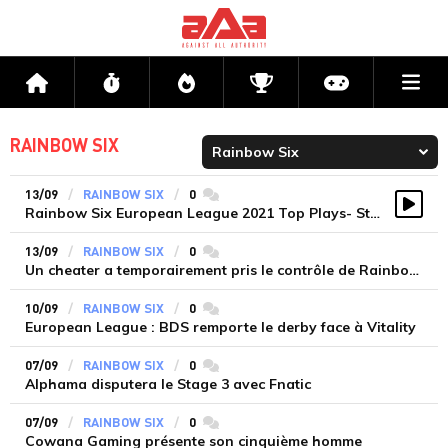
Me
Accueil
Flux
Directs
Compétitions
Actu jeux v
RAINBOW SIX
13/09
RAINBOW SIX
0
commentaires
Rainbow Six European League 2021 Top Plays- Stage 3 Playday 1
Vidé
13/09
RAINBOW SIX
0
commentaires
Un cheater a temporairement pris le contrôle de Rainbow Six : Siege
10/09
RAINBOW SIX
0
commentaires
European League : BDS remporte le derby face à Vitality
07/09
RAINBOW SIX
0
commentaires
Alphama disputera le Stage 3 avec Fnatic
07/09
RAINBOW SIX
0
commentaires
Cowana Gaming présente son cinquième homme