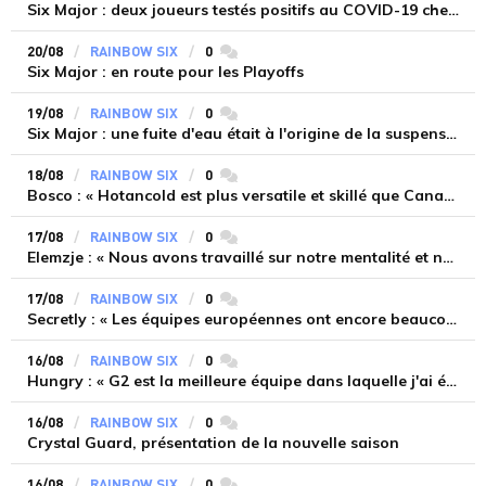
Six Major : deux joueurs testés positifs au COVID-19 chez DarkZero Esports
20/08
RAINBOW SIX
0
commentaires
Six Major : en route pour les Playoffs
19/08
RAINBOW SIX
0
commentaires
Six Major : une fuite d'eau était à l'origine de la suspension du tournoi et de l'évacuation du main stage
18/08
RAINBOW SIX
0
commentaires
Bosco : « Hotancold est plus versatile et skillé que Canadian »
17/08
RAINBOW SIX
0
commentaires
Elemzje : « Nous avons travaillé sur notre mentalité et notre attitude in-game »
17/08
RAINBOW SIX
0
commentaires
Secretly : « Les équipes européennes ont encore beaucoup de choses à prouver »
16/08
RAINBOW SIX
0
commentaires
Hungry : « G2 est la meilleure équipe dans laquelle j'ai été »
16/08
RAINBOW SIX
0
commentaires
Crystal Guard, présentation de la nouvelle saison
16/08
RAINBOW SIX
0
commentaires