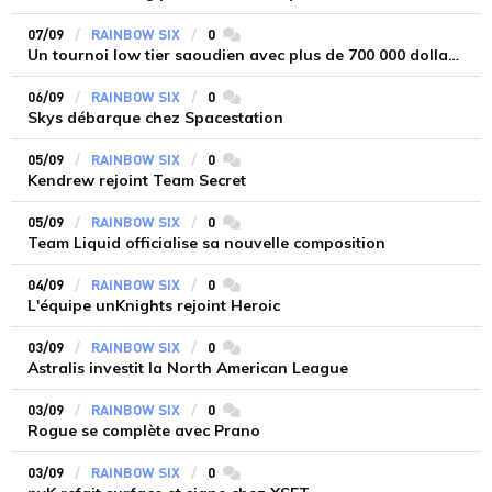
07/09
RAINBOW SIX
0
commentaires
Un tournoi low tier saoudien avec plus de 700 000 dollars de cashprize
06/09
RAINBOW SIX
0
commentaires
Skys débarque chez Spacestation
05/09
RAINBOW SIX
0
commentaires
Kendrew rejoint Team Secret
05/09
RAINBOW SIX
0
commentaires
Team Liquid officialise sa nouvelle composition
04/09
RAINBOW SIX
0
commentaires
L'équipe unKnights rejoint Heroic
03/09
RAINBOW SIX
0
commentaires
Astralis investit la North American League
03/09
RAINBOW SIX
0
commentaires
Rogue se complète avec Prano
03/09
RAINBOW SIX
0
commentaires