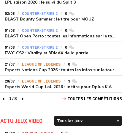
LPL saison 2026 : le suivi du Split 3
02/08
COUNTER-STRIKE 2
0
commentaires
BLAST Bounty Summer : le titre pour MOUZ
01/08
COUNTER-STRIKE 2
0
commentaires
BLAST Open Porto : toutes les informations sur le tournoi
01/08
COUNTER-STRIKE 2
0
commentaires
EWC CS2 : Vitality et 3DMAX de la partie
21/07
LEAGUE OF LEGENDS
0
commentaires
Esports Nations Cup 2026 : toutes les infos sur le tournoi
20/07
LEAGUE OF LEGENDS
3
commentaires
Esports World Cup LoL 2026 : le titre pour Dplus KIA
1
/
8
TOUTES LES COMPÉTITIONS
page précédente
page suivante
ACTU JEUX VIDEO