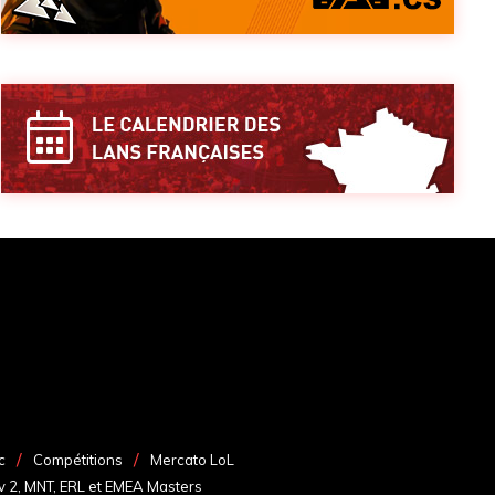
c
Compétitions
Mercato LoL
v 2, MNT, ERL et EMEA Masters