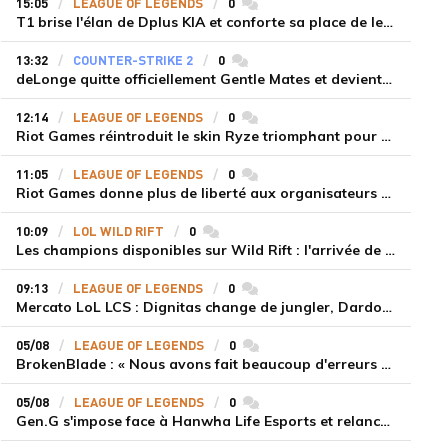
15:05
LEAGUE OF LEGENDS
0
commentaires
T1 brise l'élan de Dplus KIA et conforte sa place de leader en LCK 2026 Rounds 3-4
13:32
COUNTER-STRIKE 2
0
commentaires
deLonge quitte officiellement Gentle Mates et devient agent libre
12:14
LEAGUE OF LEGENDS
0
commentaires
Riot Games réintroduit le skin Ryze triomphant pour récompenser la scène amateur
11:05
LEAGUE OF LEGENDS
0
commentaires
Riot Games donne plus de liberté aux organisateurs de tournois locaux sur League of Legends
10:09
LOL WILD RIFT
0
commentaires
Les champions disponibles sur Wild Rift : l'arrivée de Cho'Gath
09:13
LEAGUE OF LEGENDS
0
commentaires
Mercato LoL LCS : Dignitas change de jungler, Dardoch fait son retour en LCS, eXyu annonce sa retraite
05/08
LEAGUE OF LEGENDS
0
commentaires
BrokenBlade : « Nous avons fait beaucoup d'erreurs bêtes, mais une victoire reste une victoire et c'est une chose dont on peut se réjouir »
05/08
LEAGUE OF LEGENDS
0
commentaires
Gen.G s'impose face à Hanwha Life Esports et relance sa dynamique en LCK