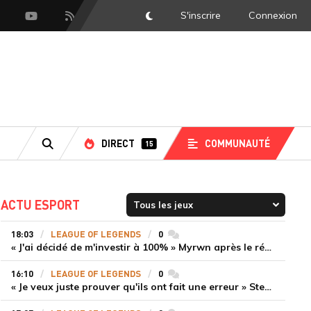
S'inscrire
Connexion
DarkMode
scord
Youtube
Flux RSS
DIRECT
COMMUNAUTÉ
15
RECHERCHE
ACTU ESPORT
18:03
LEAGUE OF LEGENDS
0
commentaires
« J'ai décidé de m'investir à 100% » Myrwn après le réveil de Movistar KOI face à Fnatic
16:10
LEAGUE OF LEGENDS
0
commentaires
« Je veux juste prouver qu'ils ont fait une erreur » Stend se confie sur son mercato chaotique et ses ambitions avec Shifters