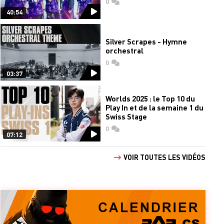
0
commentaires
40:54
Silver Scrapes - Hymne
orchestral
0
commentaires
03:37
Worlds 2025 : le Top 10 du
Play In et de la semaine 1 du
Swiss Stage
0
commentaires
07:12
VOIR TOUTES LES VIDÉOS