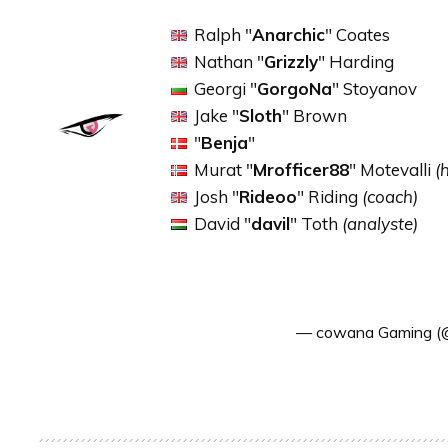
Ralph "
Anarchic
" Coates
Nathan "
Grizzly
" Harding
Georgi "
GorgoNa
" Stoyanov
Jake "
Sloth
" Brown
"
Benja
"
Murat "
Mrofficer88
" Motevalli
(
Josh "
Rideoo
" Riding
(coach)
David "
davil
" Toth
(analyste)
— cowana Gaming 