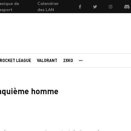
exique de
Calendrier
Facebook
Twitter
Instagram
'esport
des LAN
Di
ROCKET LEAGUE
VALORANT
2XKO
AUTRES PORTAILS
inquième homme