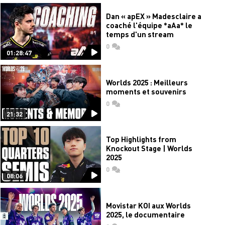
Dan « apEX » Madesclaire a
coaché l'équipe *aAa* le
temps d'un stream
0
commentaires
01:28:47
Worlds 2025 : Meilleurs
moments et souvenirs
0
commentaires
21:32
Top Highlights from
Knockout Stage | Worlds
2025
0
commentaires
08:06
Movistar KOI aux Worlds
2025, le documentaire