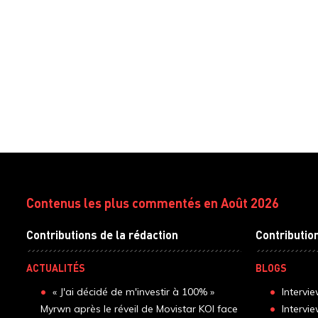
Contenus les plus commentés en Août 2026
Contributions de la rédaction
Contributio
ACTUALITÉS
BLOGS
« J'ai décidé de m'investir à 100% »
Intervi
Myrwn après le réveil de Movistar KOI face
Intervi