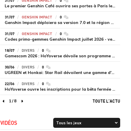
31/07
GENSHIN IMPACT
0
commentaires
Le premier Genshin Café ouvrira ses portes à Paris le 14 août
31/07
GENSHIN IMPACT
0
commentaires
Genshin Impact déploiera sa version 7.0 et la région de Snezhnaya le 12 août
31/07
GENSHIN IMPACT
0
commentaires
Codes primo-gemmes Genshin Impact juillet 2026 - version 7.0
18/07
DIVERS
0
commentaires
Gamescom 2026 : HoYoverse dévoile son programme et présente deux nouveaux jeux inédits
30/06
DIVERS
0
commentaires
UGREEN et Honkai: Star Rail dévoilent une gamme d'accessoires de recharge en édition limitée
22/06
DIVERS
0
commentaires
HoYoverse ouvre les inscriptions pour la bêta fermée de Honkai : Nexus Anima
1
/
8
TOUTE L'ACTU
page précédente
page suivante
VIDÉOS