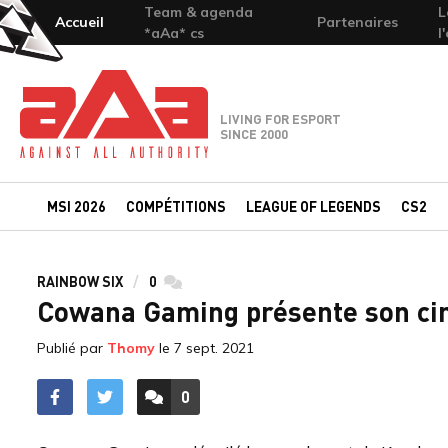
Team & agenda
L
Accueil
Partenaires
*aAa* cs
l
Team-aAa - against All authority
LIVING FOR ESPORT
SINCE 2000
MSI 2026
COMPÉTITIONS
LEAGUE OF LEGENDS
CS2
RAINBOW SIX
0
commentaires
Cowana Gaming présente son c
Publié par
Thomy
le
7 sept. 2021
0
ACCÉDER AUX
COMMENTAIRES