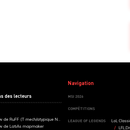
Navigation
ns des lecteurs
MSI 2026
COMPÉTITIONS
ew de RuFF (T mech/atypique N...
LEAGUE OF LEGENDS
LoL Classi
ew de LatiAs mapmaker
LFL,Di