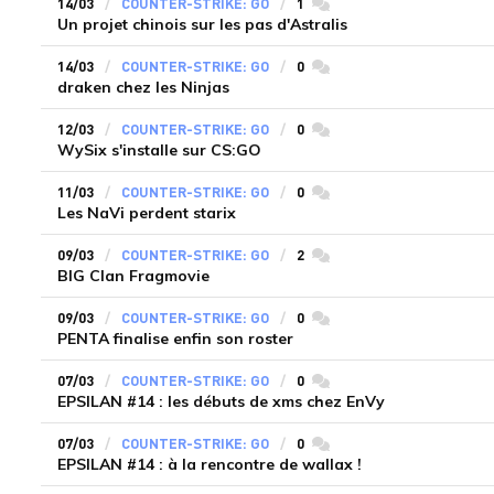
14/03
COUNTER-STRIKE: GO
1
commentaires
Un projet chinois sur les pas d'Astralis
14/03
COUNTER-STRIKE: GO
0
commentaires
draken chez les Ninjas
12/03
COUNTER-STRIKE: GO
0
commentaires
WySix s'installe sur CS:GO
11/03
COUNTER-STRIKE: GO
0
commentaires
Les NaVi perdent starix
09/03
COUNTER-STRIKE: GO
2
commentaires
BIG Clan Fragmovie
09/03
COUNTER-STRIKE: GO
0
commentaires
PENTA finalise enfin son roster
07/03
COUNTER-STRIKE: GO
0
commentaires
EPSILAN #14 : les débuts de xms chez EnVy
07/03
COUNTER-STRIKE: GO
0
commentaires
EPSILAN #14 : à la rencontre de wallax !