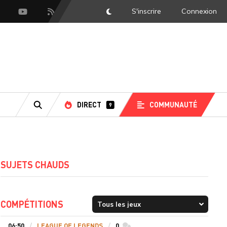
S'inscrire
Connexion
DarkMode
scord
Youtube
Flux RSS
DIRECT
COMMUNAUTÉ
9
RECHERCHE
SUJETS CHAUDS
COMPÉTITIONS
06:50
LEAGUE OF LEGENDS
0
commentaires