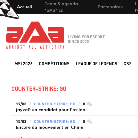
Team & agenda
L
Accueil
Partenaires
*aAa* cs
l
Team-aAa - against All authority
LIVING FOR ESPORT
SINCE 2000
MSI 2026
COMPÉTITIONS
LEAGUE OF LEGENDS
CS2
COUNTER-STRIKE: GO
17/03
COUNTER-STRIKE: GO
0
commentaires
jayzaR en candidat pour Epsilon
15/03
COUNTER-STRIKE: GO
0
commentaires
Encore du mouvement en Chine