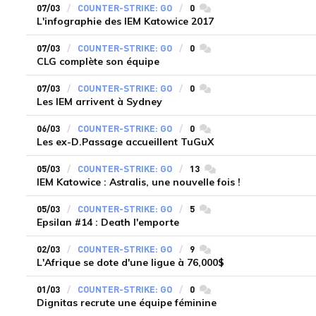
07/03
COUNTER-STRIKE: GO
0
commentaires
L'infographie des IEM Katowice 2017
07/03
COUNTER-STRIKE: GO
0
commentaires
CLG complète son équipe
07/03
COUNTER-STRIKE: GO
0
commentaires
Les IEM arrivent à Sydney
06/03
COUNTER-STRIKE: GO
0
commentaires
Les ex-D.Passage accueillent TuGuX
05/03
COUNTER-STRIKE: GO
13
commentaires
IEM Katowice : Astralis, une nouvelle fois !
05/03
COUNTER-STRIKE: GO
5
commentaires
Epsilan #14 : Death l'emporte
02/03
COUNTER-STRIKE: GO
9
commentaires
L'Afrique se dote d'une ligue à 76,000$
01/03
COUNTER-STRIKE: GO
0
commentaires
Dignitas recrute une équipe féminine