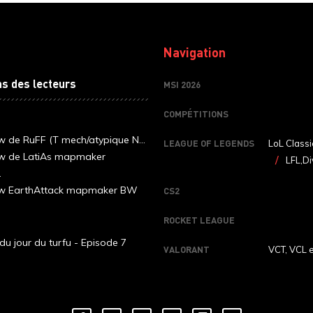
Navigation
ns des lecteurs
MSI 2026
COMPÉTITIONS
ew de RuFF (T mech/atypique N...
LEAGUE OF LEGENDS
LoL Classi
ew de LatiAs mapmaker
LFL,Di
.
iew EarthAttack mapmaker BW
CS2
ROCKET LEAGUE
du jour du turfu - Episode 7
VALORANT
VCT, VCL 