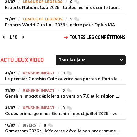
21/07
LEAGUE OF LEGENDS
0
commentaires
Esports Nations Cup 2026 : toutes les infos sur le tournoi
20/07
LEAGUE OF LEGENDS
3
commentaires
Esports World Cup LoL 2026 : le titre pour Dplus KIA
1
/
8
TOUTES LES COMPÉTITIONS
page précédente
page suivante
ACTU JEUX VIDEO
31/07
GENSHIN IMPACT
0
commentaires
Le premier Genshin Café ouvrira ses portes à Paris le 14 août
31/07
GENSHIN IMPACT
0
commentaires
Genshin Impact déploiera sa version 7.0 et la région de Snezhnaya le 12 août
31/07
GENSHIN IMPACT
0
commentaires
Codes primo-gemmes Genshin Impact juillet 2026 - version 7.0
18/07
DIVERS
0
commentaires
Gamescom 2026 : HoYoverse dévoile son programme et présente deux nouveaux jeux inédits