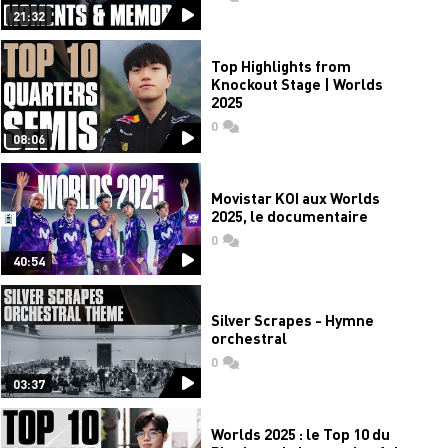
21:32
Top Highlights from
Knockout Stage | Worlds
2025
0
commentaires
08:06
Movistar KOI aux Worlds
2025, le documentaire
0
commentaires
40:54
Silver Scrapes - Hymne
orchestral
0
commentaires
03:37
Worlds 2025 : le Top 10 du