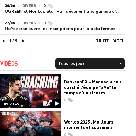
30/06
DIVERS
0
commentaires
UGREEN et Honkai: Star Rail dévoilent une gamme d'accessoires de recharge en édition limitée
22/06
DIVERS
0
commentaires
HoYoverse ouvre les inscriptions pour la bêta fermée de Honkai : Nexus Anima
1
/
8
TOUTE L'ACTU
page précédente
page suivante
VIDÉOS
Dan « apEX » Madesclaire a
coaché l'équipe *aAa* le
temps d'un stream
0
commentaires
01:28:47
Worlds 2025 : Meilleurs
moments et souvenirs
0
commentaires