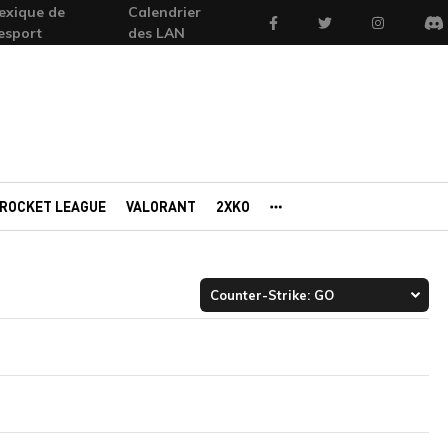
exique de
Calendrier
Facebook
Twitter
Instagram
'esport
des LAN
Di
ROCKET LEAGUE
VALORANT
2XKO
AUTRES PORTAILS