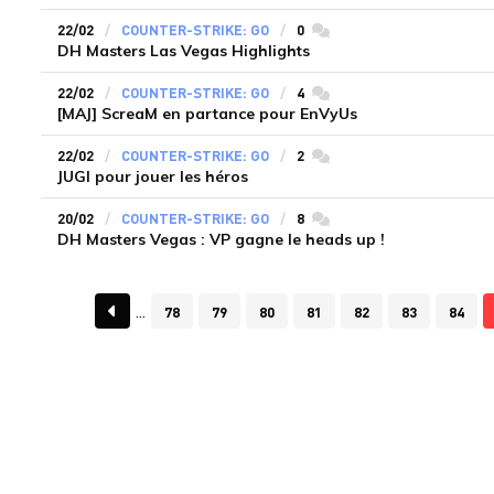
22/02
COUNTER-STRIKE: GO
0
commentaires
DH Masters Las Vegas Highlights
22/02
COUNTER-STRIKE: GO
4
commentaires
[MAJ] ScreaM en partance pour EnVyUs
22/02
COUNTER-STRIKE: GO
2
commentaires
JUGI pour jouer les héros
20/02
COUNTER-STRIKE: GO
8
commentaires
DH Masters Vegas : VP gagne le heads up !
78
79
80
81
82
83
84