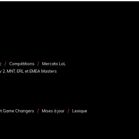
c
Compétitions
Mercato LoL
v 2, MNT, ERL et EMEA Masters
et Game Changers
Mises à jour
Lexique