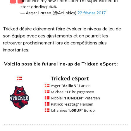
announce my new team soon. I'm super excited to
start grinding! 🙏🙏
— Asger Larsen (@AcilioNcs)
22 février 2017
Tricked désire clairement faire évoluer le niveau de jeu de
son équipe avec ces ajustements et on pourrait les
retrouver prochainement lors de compétitions plus
importantes.
Voici la possible future line-up de Tricked eSport :
Tricked eSport
Asger "
AcilioN
" Larsen
Michael "
Friis
" Jorgensen
Nicolai "
HUNDEN
" Petersen
Patrick "
es3tag
" Hansen
Johannes "
b0RUP
" Borup