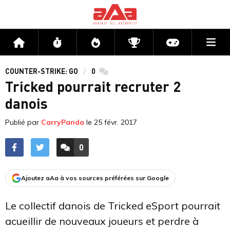
Me
Accueil
Flux
Directs
Compétitions
Actu jeux v
COUNTER-STRIKE: GO
0
commentaires
Tricked pourrait recruter 2
danois
Publié par
CarryPanda
le
25 févr. 2017
0
ACCÉDER AUX
COMMENTAIRES
Ajoutez aAa à vos sources préférées sur Google
Le collectif danois de Tricked eSport pourrait
acueillir de nouveaux joueurs et perdre à