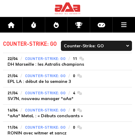
Me
Accueil
Flux
Directs
Compétitions
Actu jeux v
COUNTER-STRIKE: GO
22/04
COUNTER-STRIKE: GO
11
commentaires
DH Marseille : les Astralis champions
21/04
COUNTER-STRIKE: GO
0
commentaires
EPL LA : début de la semaine 3
21/04
COUNTER-STRIKE: GO
4
commentaires
SV7N, nouveau manager *aAa*
16/04
COUNTER-STRIKE: GO
0
commentaires
*aAa* MetaL : « Débuts concluants »
11/04
COUNTER-STRIKE: GO
0
commentaires
RONIN avec witmer et sancz