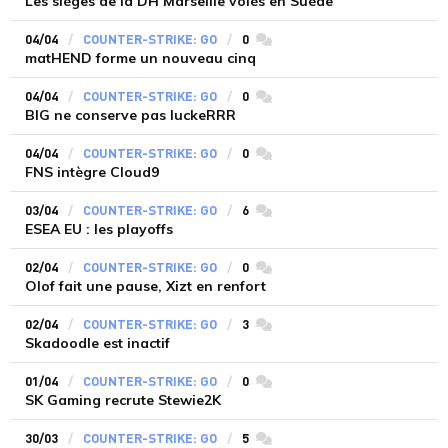
Les sièges de la DH Marseille volés en Suède
04/04
COUNTER-STRIKE: GO
0
commentaires
matHEND forme un nouveau cinq
04/04
COUNTER-STRIKE: GO
0
commentaires
BIG ne conserve pas luckeRRR
04/04
COUNTER-STRIKE: GO
0
commentaires
FNS intègre Cloud9
03/04
COUNTER-STRIKE: GO
6
commentaires
ESEA EU : les playoffs
02/04
COUNTER-STRIKE: GO
0
commentaires
Olof fait une pause, Xizt en renfort
02/04
COUNTER-STRIKE: GO
3
commentaires
Skadoodle est inactif
01/04
COUNTER-STRIKE: GO
0
commentaires
SK Gaming recrute Stewie2K
30/03
COUNTER-STRIKE: GO
5
commentaires