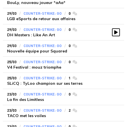
BouLy, nouveau joueur *aAa*
29/03
COUNTER-STRIKE: GO
0
commentaires
LGB eSports de retour aux affaires
29/03
COUNTER-STRIKE: GO
0
commentaires
DH Masters : Like An Art
Vidé
29/03
COUNTER-STRIKE: GO
0
commentaires
Nouvelle équipe pour Squared
25/03
COUNTER-STRIKE: GO
0
commentaires
V4 Festival : mouz triomphe
25/03
COUNTER-STRIKE: GO
1
commentaires
SLiCQ : TyLoo champion sur ses terres
23/03
COUNTER-STRIKE: GO
0
commentaires
La fin des Limitless
23/03
COUNTER-STRIKE: GO
2
commentaires
TACO met les voiles
23/03
COUNTER-STRIKE: GO
0
commentaires