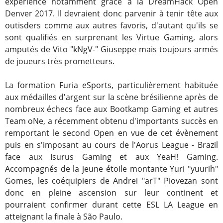
expérience notamment grâce à la DreamHack Open
Denver 2017. Il devraient donc parvenir à tenir tête aux
outisders comme aux autres favoris, d'autant qu'ils se
sont qualifiés en surprenant les Virtue Gaming, alors
amputés de Vito "kNgV-" Giuseppe mais toujours armés
de joueurs très prometteurs.
La formation Furia eSports, particulièrement habituée
aux médailles d'argent sur la scène brésilienne après de
nombreux échecs face aux Bootkamp Gaming et autres
Team oNe, a récemment obtenu d'importants succès en
remportant le second Open en vue de cet évènement
puis en s'imposant au cours de l'Aorus League - Brazil
face aux Isurus Gaming et aux YeaH! Gaming.
Accompagnés de la jeune étoile montante Yuri "yuurih"
Gomes, les coéquipiers de Andrei "arT" Piovezan sont
donc en pleine ascension sur leur continent et
pourraient confirmer durant cette ESL LA League en
atteignant la finale à São Paulo.