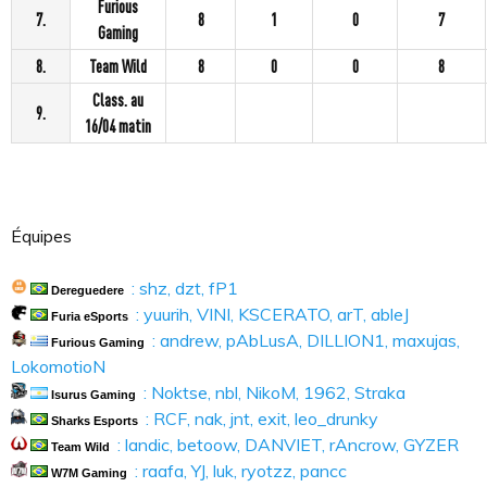
Furious
7.
8
1
0
7
Gaming
8.
Team Wild
8
0
0
8
Class. au
9.
16/04 matin
Équipes
: shz, dzt, fP1
Dereguedere
: yuurih, VINI, KSCERATO, arT, ableJ
Furia eSports
: andrew, pAbLusA, DILLION1, maxujas,
Furious Gaming
LokomotioN
: Noktse, nbl, NikoM, 1962, Straka
Isurus Gaming
: RCF, nak, jnt, exit, leo_drunky
Sharks Esports
: landic, betoow, DANVIET, rAncrow, GYZER
Team Wild
: raafa, YJ, luk, ryotzz, pancc
W7M Gaming