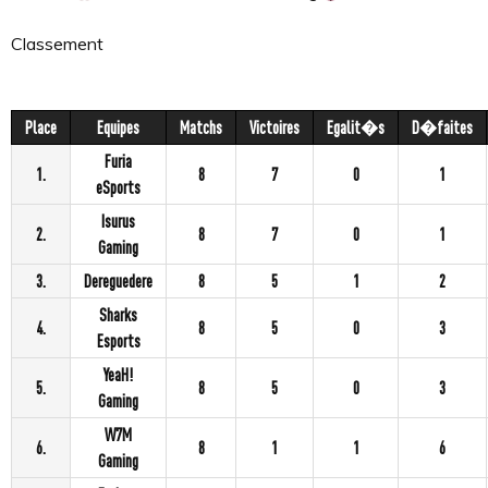
Classement
Place
Equipes
Matchs
Victoires
Egalit�s
D�faites
Furia
1.
8
7
0
1
eSports
Isurus
2.
8
7
0
1
Gaming
3.
Dereguedere
8
5
1
2
Sharks
4.
8
5
0
3
Esports
YeaH!
5.
8
5
0
3
Gaming
W7M
6.
8
1
1
6
Gaming