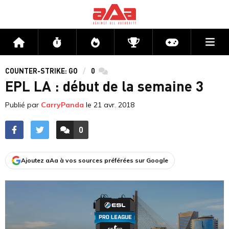
Me
Accueil
Flux
Directs
Compétitions
Actu jeux v
COUNTER-STRIKE: GO
0
commentaires
EPL LA : début de la semaine 3
Publié par
CarryPanda
le
21 avr. 2018
0
ACCÉDER AUX
COMMENTAIRES
Ajoutez aAa à vos sources préférées sur Google