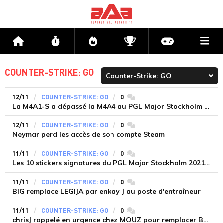
Me
Accueil
Flux
Directs
Compétitions
Actu jeux v
COUNTER-STRIKE: GO
12/11
COUNTER-STRIKE: GO
0
commentaires
La M4A1-S a dépassé la M4A4 au PGL Major Stockholm 2021
12/11
COUNTER-STRIKE: GO
0
commentaires
Neymar perd les accès de son compte Steam
11/11
COUNTER-STRIKE: GO
0
commentaires
Les 10 stickers signatures du PGL Major Stockholm 2021 les plus populaires
11/11
COUNTER-STRIKE: GO
0
commentaires
BIG remplace LEGIJA par enkay J au poste d'entraîneur
11/11
COUNTER-STRIKE: GO
0
commentaires
chrisJ rappelé en urgence chez MOUZ pour remplacer Bymas