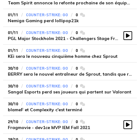
Team Spirit annonce la refonte prochaine de son équipe CSGO
01/11
COUNTER-STRIKE: GO
0
commentaires
Nemiga Gaming perd lollipop21k
01/11
COUNTER-STRIKE: GO
0
commentaires
PGL Major Stockholm 2021 - Challengers Stage Fragmovie
Vidé
01/11
COUNTER-STRIKE: GO
0
commentaires
KEi sera le nouveau cinquième homme chez Sprout
30/10
COUNTER-STRIKE: GO
0
commentaires
BERRY sera le nouvel entraîneur de Sprout, tandis que raalz passe capitaine
30/10
COUNTER-STRIKE: GO
0
commentaires
Sangal Esports perd ses joueurs qui partent sur Valorant
30/10
COUNTER-STRIKE: GO
0
commentaires
blameF et Complexity c'est terminé
29/10
COUNTER-STRIKE: GO
0
commentaires
Fragmovie - dev1ce MVP IEM Fall 2021
Vidé
28/10
COUNTER-STRIKE: GO
0
commentaires