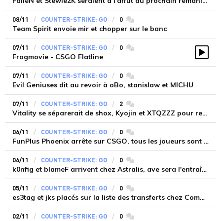
FalleN et Stewie2K seraient à l'affût du prochain remaniement en Amérique
08/11
COUNTER-STRIKE: GO
0
commentaires
Team Spirit envoie mir et chopper sur le banc
07/11
COUNTER-STRIKE: GO
0
commentaires
Fragmovie - CSGO Flatline
Vidé
07/11
COUNTER-STRIKE: GO
0
commentaires
Evil Geniuses dit au revoir à oBo, stanislaw et MICHU
07/11
COUNTER-STRIKE: GO
2
commentaires
Vitality se séparerait de shox, Kyojin et XTQZZZ pour recruter le trio d'Astralis en 2022
06/11
COUNTER-STRIKE: GO
0
commentaires
FunPlus Phoenix arrête sur CSGO, tous les joueurs sont désormais libres
06/11
COUNTER-STRIKE: GO
0
commentaires
k0nfig et blameF arrivent chez Astralis, ave sera l'entraîneur
05/11
COUNTER-STRIKE: GO
0
commentaires
es3tag et jks placés sur la liste des transferts chez Complexity
02/11
COUNTER-STRIKE: GO
0
commentaires