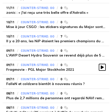
11/11
COUNTER-STRIKE: GO
0
commentaires
zonic : « J'ai reçu une très belle offre d'Astralis »
10/11
COUNTER-STRIKE: GO
0
commentaires
Mise à jour CSGO : les stickers signatures du Major sont arrivés
10/11
COUNTER-STRIKE: GO
7
commentaires
Il y a 20 ans, les NiP étaient les premiers champions du monde
09/11
COUNTER-STRIKE: GO
0
commentaires
L'AWP Desert Hydra Souvenir se revend déjà plus de 5 000€
09/11
COUNTER-STRIKE: GO
0
commentaires
Fragmovie - PGL Major Stockholm 2021
Vidé
09/11
COUNTER-STRIKE: GO
0
commentaires
FalleN et coldzera bientôt à nouveau réunis ?
08/11
COUNTER-STRIKE: GO
0
commentaires
Plus de 2,7 millions de personnes ont regardé NAVI remporter le PGL Major Stockholm 2021
08/11
COUNTER-STRIKE: GO
0
commentaires