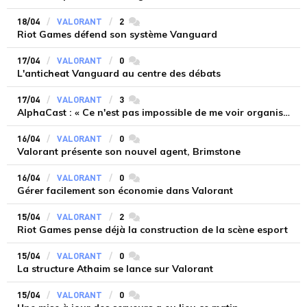
18/04
VALORANT
2
commentaires
Riot Games défend son système Vanguard
17/04
VALORANT
0
commentaires
L'anticheat Vanguard au centre des débats
17/04
VALORANT
3
commentaires
AlphaCast : « Ce n'est pas impossible de me voir organiser ou commenter 2/3 trucs sympas à l'occasion »
16/04
VALORANT
0
commentaires
Valorant présente son nouvel agent, Brimstone
16/04
VALORANT
0
commentaires
Gérer facilement son économie dans Valorant
15/04
VALORANT
2
commentaires
Riot Games pense déjà la construction de la scène esport
15/04
VALORANT
0
commentaires
La structure Athaim se lance sur Valorant
15/04
VALORANT
0
commentaires