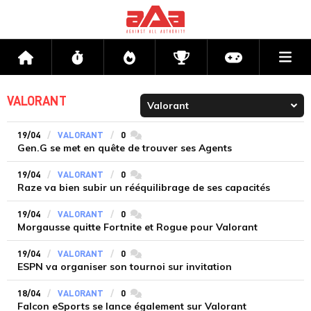
Me
Accueil
Flux
Directs
Compétitions
Actu jeux v
VALORANT
19/04
VALORANT
0
commentaires
Gen.G se met en quête de trouver ses Agents
19/04
VALORANT
0
commentaires
Raze va bien subir un rééquilibrage de ses capacités
19/04
VALORANT
0
commentaires
Morgausse quitte Fortnite et Rogue pour Valorant
19/04
VALORANT
0
commentaires
ESPN va organiser son tournoi sur invitation
18/04
VALORANT
0
commentaires
Falcon eSports se lance également sur Valorant