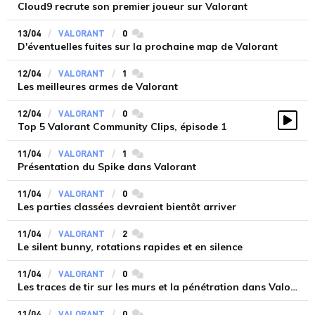
Cloud9 recrute son premier joueur sur Valorant
13/04
VALORANT
0
commentaires
D'éventuelles fuites sur la prochaine map de Valorant
12/04
VALORANT
1
commentaires
Les meilleures armes de Valorant
12/04
VALORANT
0
commentaires
Top 5 Valorant Community Clips, épisode 1
Vidé
11/04
VALORANT
1
commentaires
Présentation du Spike dans Valorant
11/04
VALORANT
0
commentaires
Les parties classées devraient bientôt arriver
11/04
VALORANT
2
commentaires
Le silent bunny, rotations rapides et en silence
11/04
VALORANT
0
commentaires
Les traces de tir sur les murs et la pénétration dans Valorant
11/04
VALORANT
0
commentaires