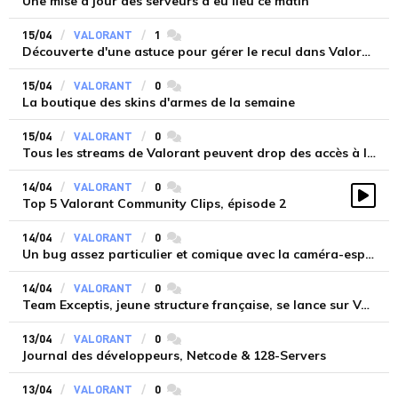
Une mise à jour des serveurs a eu lieu ce matin
15/04
VALORANT
1
commentaires
Découverte d'une astuce pour gérer le recul dans Valorant
15/04
VALORANT
0
commentaires
La boutique des skins d'armes de la semaine
15/04
VALORANT
0
commentaires
Tous les streams de Valorant peuvent drop des accès à la bêta
14/04
VALORANT
0
commentaires
Top 5 Valorant Community Clips, épisode 2
Vidé
14/04
VALORANT
0
commentaires
Un bug assez particulier et comique avec la caméra-espionne de Cypher
14/04
VALORANT
0
commentaires
Team Exceptis, jeune structure française, se lance sur Valorant
13/04
VALORANT
0
commentaires
Journal des développeurs, Netcode & 128-Servers
13/04
VALORANT
0
commentaires