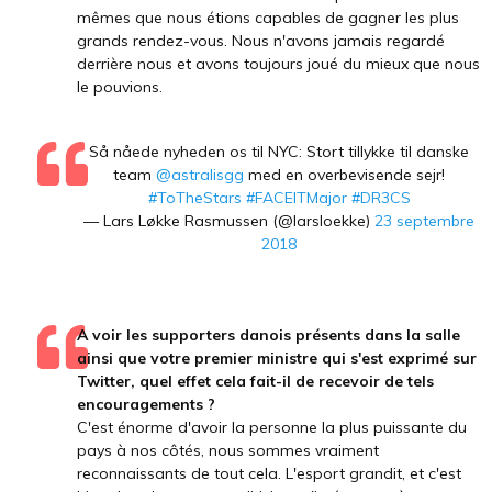
mêmes que nous étions capables de gagner les plus
grands rendez-vous. Nous n'avons jamais regardé
derrière nous et avons toujours joué du mieux que nous
le pouvions.
Så nåede nyheden os til NYC: Stort tillykke til danske
team
@astralisgg
med en overbevisende sejr!
#ToTheStars
#FACEITMajor
#DR3CS
— Lars Løkke Rasmussen (@larsloekke)
23 septembre
2018
A voir les supporters danois présents dans la salle
ainsi que votre premier ministre qui s'est exprimé sur
Twitter, quel effet cela fait-il de recevoir de tels
encouragements ?
C'est énorme d'avoir la personne la plus puissante du
pays à nos côtés, nous sommes vraiment
reconnaissants de tout cela. L'esport grandit, et c'est