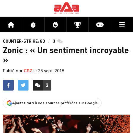
Me
Accueil
Flux
Directs
Compétitions
Actu jeux v
COUNTER-STRIKE: GO
3
commentaires
Zonic : « Un sentiment incroyable
»
Publié par
CBZ
le
25 sept. 2018
3
ACCÉDER AUX
COMMENTAIRES
Ajoutez aAa à vos sources préférées sur Google