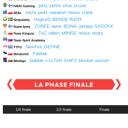
: juho, zehN, sAw, sLowi
HAVU Gaming
: michi, peet, oskarish, mono, crank
SEAL
: HugoxD, BENDJI, RuStY
Singularity
: ZOREE, aune, BONA, Jamppi, SADDYX
SuperJymy
: TaZ, rallen, MINISE, mouz, reatz
Team Kinguin
:
Team Spirit Academy
: NexFox, DEFINE
TTFU
: Patitek
VenatoreS
: bubble, v1c7oR, SHiPZ, blocker, poizon
Windigo
1/4 finale
1/2 finale
Finale