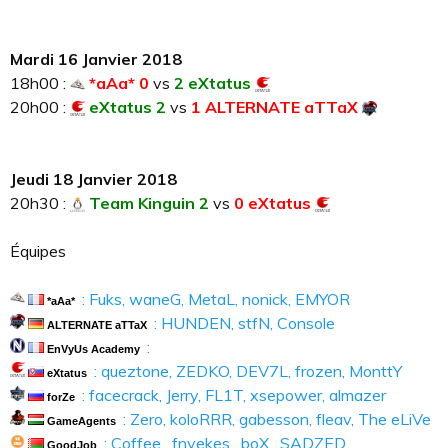
Mardi 16 Janvier 2018
18h00 :
*aAa* 0
vs
2 eXtatus
20h00 :
eXtatus 2
vs
1 ALTERNATE aTTaX
Jeudi 18 Janvier 2018
20h30 :
Team Kinguin 2
vs
0 eXtatus
Équipes
: Fuks, waneG, MetaL, nonick, EMYOR
*aAa*
: HUNDEN, stfN, Console
ALTERNATE aTTaX
:
EnVyUs Academy
: queztone, ZEDKO, DEV7L, frozen, MonttY
eXtatus
: facecrack, Jerry, FL1T, xsepower, almazer
forZe
: Zero, koloRRR, gabesson, fleav, The eLiVe
GameAgents
: Coffee , fnyekes , boX , SADZED
GoodJob