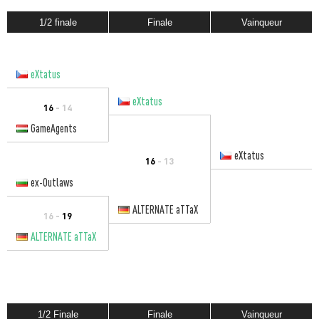
1/2 finale
Finale
Vainqueur
eXtatus
eXtatus
16
- 14
GameAgents
eXtatus
16
- 13
ex-Outlaws
ALTERNATE aTTaX
16 -
19
ALTERNATE aTTaX
1/2 Finale
Finale
Vainqueur