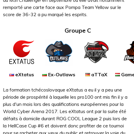
remporté une carte face aux Pompa Team Yellow sur le
score de 36-32 a pu marqué les esprits.
Groupe C
eXtatus
Ex-Outlaws
aTTaX
Game
La formation tchécoslovaque eXtatus a eu il y a peu une
période de prospérité à laquelle les pro100 ont mis fin il y a
plus d'un mois lors des qualifications européennes pour la
World Cyber Arena 2017. Les eXtatus ont par la suite été
défaits à domicile durant ROG COOL League 2 puis lors de
la HellCase Cup #6 et doivent donc profiter de ce tournoi
pour se racheter aux yeux du public et retrouver la voie du