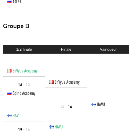
forZe
Groupe B
1/2 finale
Finale
Vainqueur
EnVyUs Academy
EnVyUs Academy
16
- 13
Spirit Academy
HAVU
14 -
16
HAVU
HAVU
19
- 16