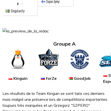
SuperJymy
2
- 1
Singularity
Groupe A
S
Kinguin
forZe
GoodJob
Esp
Les résultats de la Team Kinguin se sont taris ces derniers
mois malgré une présence lors de compétitions importantes
toujours très marquées et un Grzegorz "SZPERO"