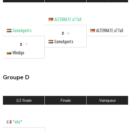
ALTERNATE aTTaX
GameAgents
ALTERNATE aTTaX
2
- 0
GameAgents
2
- 1
Windigo
Groupe D
1/2 finale
Finale
Vainqueur
*aAa*