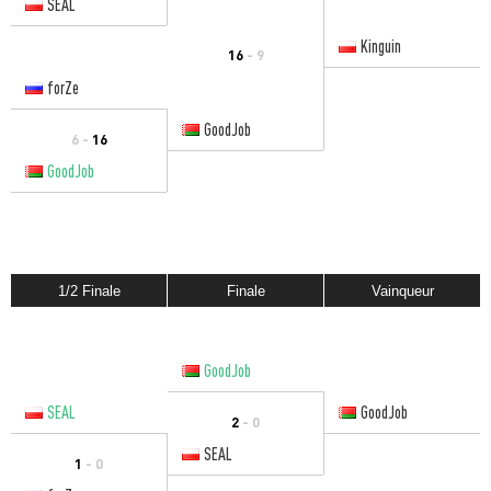
SEAL
Kinguin
16
- 9
forZe
GoodJob
6 -
16
GoodJob
1/2 Finale
Finale
Vainqueur
GoodJob
SEAL
GoodJob
2
- 0
SEAL
1
- 0