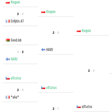
Kinguin
Kinguin
2
- 0
EnVyUs AT
Kinguin
2
- 0
GoodJob
HAVU
0 -
2
HAVU
2
- 0
eXtatus
eXtatus
2
- 0
*aAa*
eXtatus
2
- 1