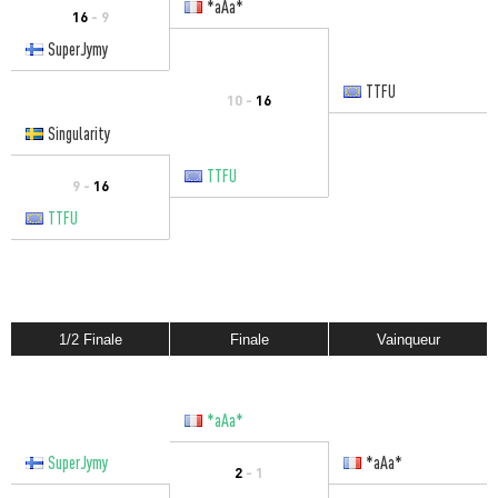
*aAa*
16
- 9
SuperJymy
TTFU
10 -
16
Singularity
TTFU
9 -
16
TTFU
1/2 Finale
Finale
Vainqueur
*aAa*
SuperJymy
*aAa*
2
- 1