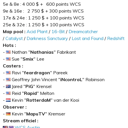
5e & 8e : 4 000 $ + 600 points WCS
9e & 16e : 2 750 $ + 300 points WCS
17e & 24e : 1 250 $ + 100 points WCS
25e & 32e : 1 250 $ + 100 points WCS
Map pool
:
Acid Plant
/
16-Bit
/
Dreamcatcher
/
Catalyst
/
Darkness Sanctuary
/
Lost and Found
/
Redshift
Hots
:
-
Nathan "
Nathanias
" Fabrikant
-
Sue "
Smix
" Lee
Casters
:
-
Ravi "
feardragon
" Pareek
-
Geoffrey John Vincent "
iNcontroL
" Robinson
-
Jared "
PiG
" Krensel
-
Reid "
Rapid
" Melton
-
Kevin "
RotterdaM
" van der Kooi
Observer
:
-
Kevin "
MapuTV
" Kremser
Stream officiel
:
WCS Austin