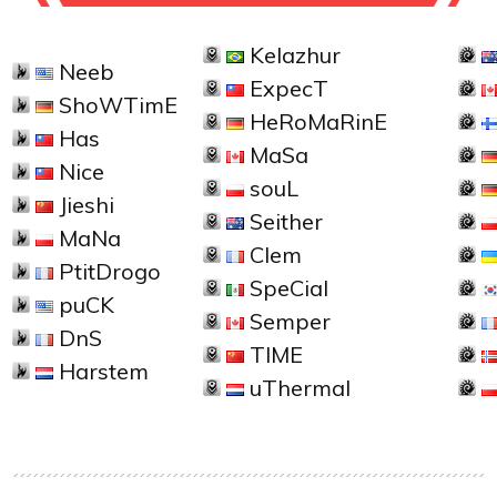
Kelazhur
Neeb
ExpecT
ShoWTimE
HeRoMaRinE
Has
MaSa
Nice
souL
Jieshi
Seither
MaNa
Clem
PtitDrogo
SpeCial
puCK
Semper
DnS
TIME
Harstem
uThermal