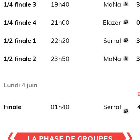
1/4 finale 3
19h40
MaNa
3
1/4 finale 4
21h00
Elazer
0
1/2 finale 1
22h20
Serral
3
1/2 finale 2
23h50
MaNa
3
Lundi 4 juin
Finale
01h40
Serral