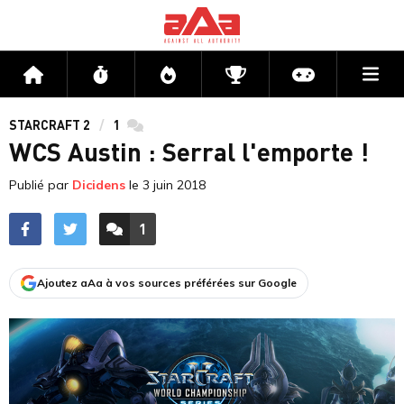
Me
Accueil
Flux
Directs
Compétitions
Actu jeux v
STARCRAFT 2
1
commentaires
WCS Austin : Serral l'emporte !
Publié par
Dicidens
le
3 juin 2018
1
ACCÉDER AUX
COMMENTAIRES
Ajoutez aAa à vos sources préférées sur Google