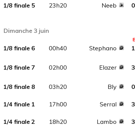
1/8 finale 5
23h20
Neeb
0
Dimanche 3 juin
1/8 finale 6
00h40
Stephano
1
1/8 finale 7
02h00
Elazer
3
1/8 finale 8
03h20
Bly
0
1/4 finale 1
17h00
Serral
3
1/4 finale 2
18h20
Lambo
3