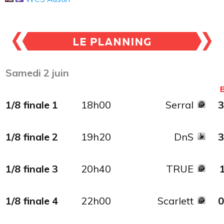
Samedi 2 juin
1/8 finale 1
18h00
Serral
3
1/8 finale 2
19h20
DnS
3
1
/8 final
e 3
20h40
TRUE
1
1/8 finale 4
22h00
Scarlett
0