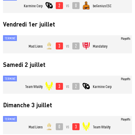
2
0
vs
Karmine Corp
beGenius ESC
Vendredi 1er juillet
TERMINÉ
Playoffs
3
2
vs
Mad Lions
Mandatory
Samedi 2 juillet
TERMINÉ
Playoffs
3
2
vs
Team Vitality
Karmine Corp
Dimanche 3 juillet
TERMINÉ
Playoffs
0
3
vs
Mad Lions
Team Vitality