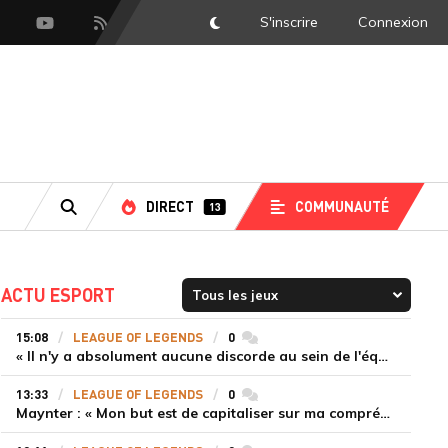
S'inscrire
Connexion
DarkMode
scord
Youtube
Flux RSS
LS
DIRECT
COMMUNAUTÉ
13
RECHERCHE
ACTU ESPORT
15:08
LEAGUE OF LEGENDS
0
commentaires
« Il n'y a absolument aucune discorde au sein de l'équipe » Tom justifie la titularisation de Painter malgré la défaite de T1
13:33
LEAGUE OF LEGENDS
0
commentaires
Maynter : « Mon but est de capitaliser sur ma compréhension du jeu plutôt que sur ma mécanique pure »