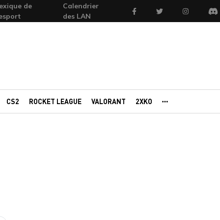
exique de
Calendrier
Facebook
Twitter
Instagram
'esport
des LAN
Di
CS2
ROCKET LEAGUE
VALORANT
2XKO
AUTRES PORTAI