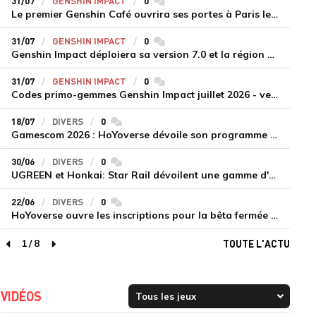
31/07
GENSHIN IMPACT
0
commentaires
Le premier Genshin Café ouvrira ses portes à Paris le 14 août
31/07
GENSHIN IMPACT
0
commentaires
Genshin Impact déploiera sa version 7.0 et la région de Snezhnaya le 12 août
31/07
GENSHIN IMPACT
0
commentaires
Codes primo-gemmes Genshin Impact juillet 2026 - version 7.0
18/07
DIVERS
0
commentaires
Gamescom 2026 : HoYoverse dévoile son programme et présente deux nouveaux jeux inédits
30/06
DIVERS
0
commentaires
UGREEN et Honkai: Star Rail dévoilent une gamme d'accessoires de recharge en édition limitée
22/06
DIVERS
0
commentaires
HoYoverse ouvre les inscriptions pour la bêta fermée de Honkai : Nexus Anima
1
/
8
TOUTE L'ACTU
page précédente
page suivante
VIDÉOS