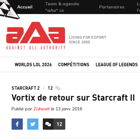
Team & agenda
L
Accueil
Partenaires
*aAa* cs
l
Team-aAa - against All authority
LIVING FOR ESPORT
SINCE 2000
WORLDS LOL 2026
COMPÉTITIONS
LEAGUE OF LEGENDS
STARCRAFT 2
12
commentaires
Vortix de retour sur Starcraft II
Publié par
Zidwait
le
13 janv. 2016
12
ACCÉDER AUX
COMMENTAIRES