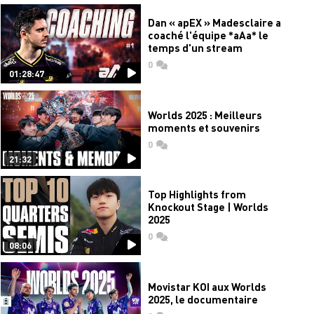
Dan « apEX » Madesclaire a
coaché l'équipe *aAa* le
temps d'un stream
0
commentaires
01:28:47
Worlds 2025 : Meilleurs
moments et souvenirs
0
commentaires
21:32
Top Highlights from
Knockout Stage | Worlds
2025
0
commentaires
08:06
Movistar KOI aux Worlds
2025, le documentaire