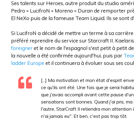
Ses talents sur Heroes, autre produit du studio améri
Pedro « LucifroN « Moreno » Duran de remporter près
El NeXo puis de la fameuse Team Liquid. Ils se sont d'
Si LucifroN a décidé de mettre un terme à sa carrière
préféré reprendre du service sur Starcraft II. Kaelaris
foreigner
et le nom de l'espagnol s'est petit à petit de
la nouvelle a été confirmée aujourd'hui, puis par
Tea
ladder Europe
et il continuera à évoluer sous ses cou
[...] Ma motivation et mon état d'esprit enve
ce qu'ils ont été. Une fois que je serai habi
que j'avais accompli avant cette pause d'un
sensations sont bonnes. Quand j'ai pris, ma re
l'autre, StarCraft II retiendra mon attention 
n'ai jamais eu". Et ben, c'est pas trop tôt.