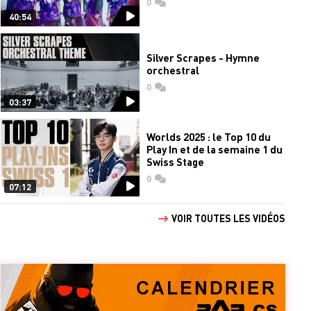
0
commentaires
40:54
Silver Scrapes - Hymne
orchestral
0
commentaires
03:37
Worlds 2025 : le Top 10 du
Play In et de la semaine 1 du
Swiss Stage
0
commentaires
07:12
VOIR TOUTES LES VIDÉOS