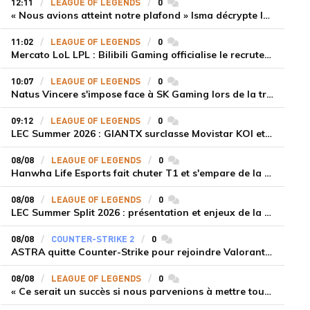
12:11
LEAGUE OF LEGENDS
0
commentaires
« Nous avions atteint notre plafond » Isma décrypte le renouveau de GiantX et la victoire face à Movistar KOI
11:02
LEAGUE OF LEGENDS
0
commentaires
Mercato LoL LPL : Bilibili Gaming officialise le recrutement de Flandre sur la toplane
10:07
LEAGUE OF LEGENDS
0
commentaires
Natus Vincere s'impose face à SK Gaming lors de la troisième semaine du LEC Summer Split 2026
09:12
LEAGUE OF LEGENDS
0
commentaires
LEC Summer 2026 : GIANTX surclasse Movistar KOI et se fait une place sur le podium
08/08
LEAGUE OF LEGENDS
0
commentaires
Hanwha Life Esports fait chuter T1 et s'empare de la deuxième place du Legend Group
08/08
LEAGUE OF LEGENDS
0
commentaires
LEC Summer Split 2026 : présentation et enjeux de la troisième semaine de compétition
08/08
COUNTER-STRIKE 2
0
commentaires
ASTRA quitte Counter-Strike pour rejoindre Valorant et la scène compétitive Game Changers
08/08
LEAGUE OF LEGENDS
0
commentaires
« Ce serait un succès si nous parvenions à mettre tous les joueurs à niveau pour espérer atteindre les playoffs », Nukeduck et Mithy après la victoire de Team Heretics