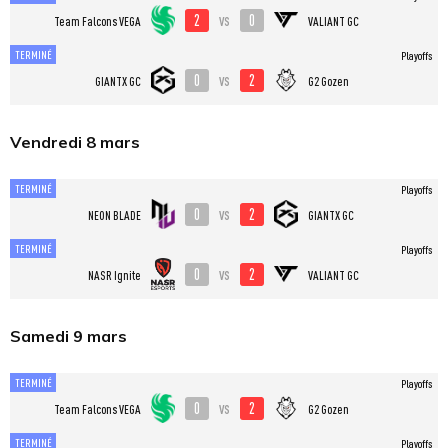
2
0
vs
Team Falcons VEGA
VALIANT GC
TERMINÉ
Playoffs
0
2
vs
GIANTX GC
G2 Gozen
Vendredi 8 mars
TERMINÉ
Playoffs
0
2
vs
NEON BLADE
GIANTX GC
TERMINÉ
Playoffs
0
2
vs
NASR Ignite
VALIANT GC
Samedi 9 mars
TERMINÉ
Playoffs
0
2
vs
Team Falcons VEGA
G2 Gozen
TERMINÉ
Playoffs