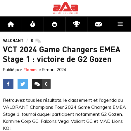
Me
Accueil
Flux
Directs
Compétitions
Actu jeux v
VALORANT
0
commentaires
VCT 2024 Game Changers EMEA
Stage 1 : victoire de G2 Gozen
Publié par
Flamm
le
9 mars 2024
0
ACCÉDER AUX
COMMENTAIRES
Retrouvez tous les résultats, le classement et l'agenda du
VALORANT Champions Tour 2024 Game Changers EMEA
Stage 1, tournoi auquel participent notamment G2 Gozen,
Karmine Corp GC, Falcons Vega, Valiant GC et MAD Lions
KOI.