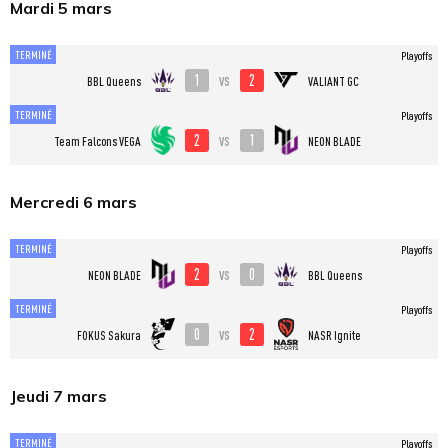
Mardi 5 mars
TERMINÉ
Playoffs
1
2
vs
BBL Queens
VALIANT GC
TERMINÉ
Playoffs
2
1
vs
Team Falcons VEGA
NEON BLADE
Mercredi 6 mars
TERMINÉ
Playoffs
2
0
vs
NEON BLADE
BBL Queens
TERMINÉ
Playoffs
0
2
vs
FOKUS Sakura
NASR Ignite
Jeudi 7 mars
TERMINÉ
Playoffs