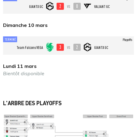
2
0
vs
GIANTX GC
VALIANT GC
Dimanche 10 mars
TERMINÉ
Playoffs
3
2
vs
Team Falcons VEGA
GIANTX GC
Lundi 11 mars
Bientôt disponible
L'ARBRE DES PLAYOFFS