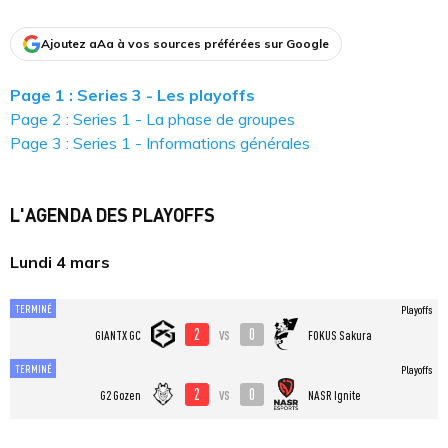
Ajoutez aAa à vos sources préférées sur Google
Page 1 : Series 3 - Les playoffs
Page 2 : Series 1 - La phase de groupes
Page 3 : Series 1 - Informations générales
L'AGENDA DES PLAYOFFS
Lundi 4 mars
TERMINÉ
Playoffs
2
0
vs
GIANTX GC
FOKUS Sakura
TERMINÉ
Playoffs
2
0
vs
G2 Gozen
NASR Ignite