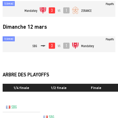
TERMINÉ
Playoffs
3
1
vs
Mandatory
ZERANCE
Dimanche 12 mars
TERMINÉ
Playoffs
3
1
vs
SBG
Mandatory
ARBRE DES PLAYOFFS
1/4 finale
1/2 finale
Finale
SBG
SBG