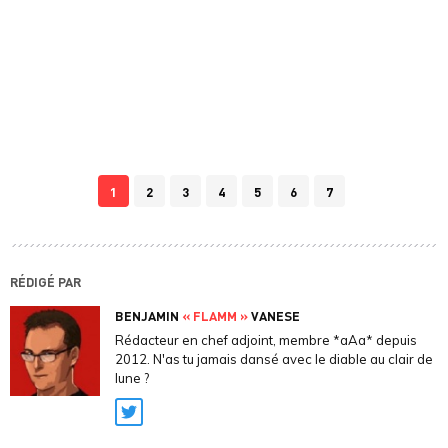
1
2
3
4
5
6
7
RÉDIGÉ PAR
BENJAMIN
« FLAMM »
VANESE
Rédacteur en chef adjoint, membre *aAa* depuis
2012. N'as tu jamais dansé avec le diable au clair de
lune ?
Twitter