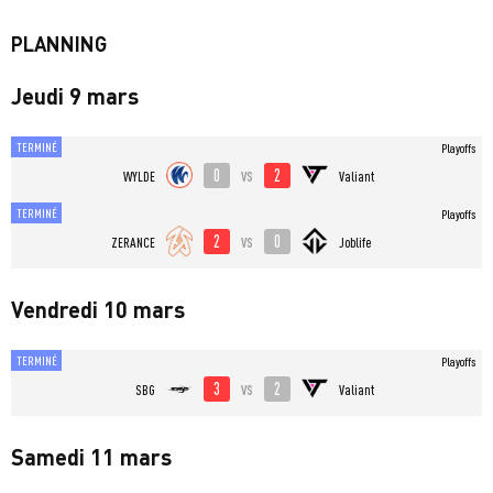
PLANNING
Jeudi 9 mars
TERMINÉ
Playoffs
0
2
vs
WYLDE
Valiant
TERMINÉ
Playoffs
2
0
vs
ZERANCE
Joblife
Vendredi 10 mars
TERMINÉ
Playoffs
3
2
vs
SBG
Valiant
Samedi 11 mars