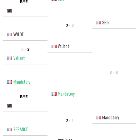
BYE
-
SBG
3
- 2
WYLDE
Valiant
0 -
2
Valiant
0 - 0
Mandatory
Mandatory
BYE
-
Mandatory
3
- 1
ZERANCE