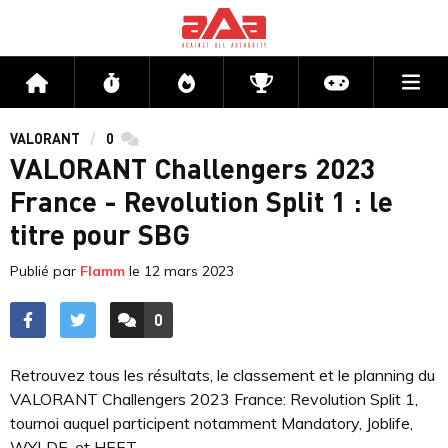
Me
Accueil
Flux
Directs
Compétitions
Actu jeux v
VALORANT
0
commentaires
VALORANT Challengers 2023
France - Revolution Split 1 : le
titre pour SBG
Publié par
Flamm
le
12 mars 2023
0
ACCÉDER AUX
COMMENTAIRES
Retrouvez tous les résultats, le classement et le planning du
VALORANT Challengers 2023 France: Revolution Split 1,
tournoi auquel participent notamment Mandatory, Joblife,
WYLDE, et HEET.