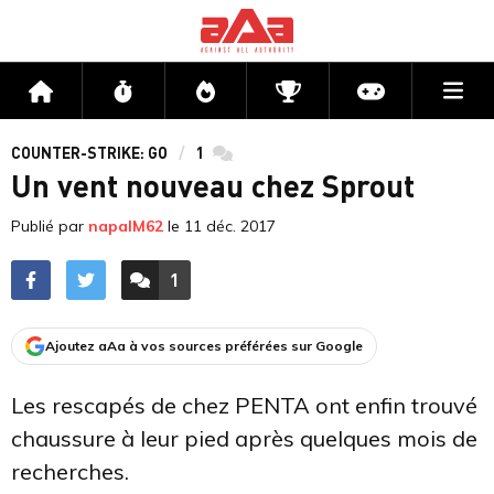
Me
Accueil
Flux
Directs
Compétitions
Actu jeux v
COUNTER-STRIKE: GO
1
commentaires
Un vent nouveau chez Sprout
Publié par
napalM62
le
11 déc. 2017
1
ACCÉDER AUX
COMMENTAIRES
Ajoutez aAa à vos sources préférées sur Google
Les rescapés de chez PENTA ont enfin trouvé
chaussure à leur pied après quelques mois de
recherches.