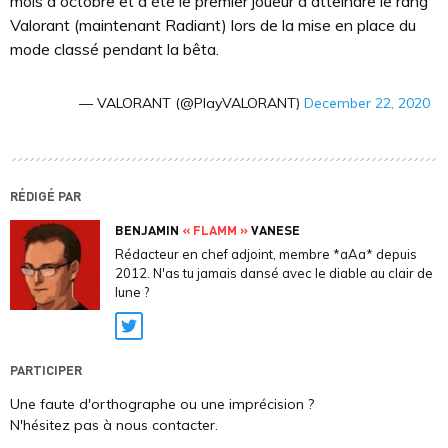
mois d'octobre et a été le premier joueur à atteindre le rang
Valorant (maintenant Radiant) lors de la mise en place du
mode classé pendant la bêta.
— VALORANT (@PlayVALORANT)
December 22, 2020
RÉDIGÉ PAR
BENJAMIN
« FLAMM »
VANESE
Rédacteur en chef adjoint, membre *aAa* depuis
2012. N'as tu jamais dansé avec le diable au clair de
lune ?
Twitter
PARTICIPER
Une faute d'orthographe ou une imprécision ?
N'hésitez pas à nous contacter.