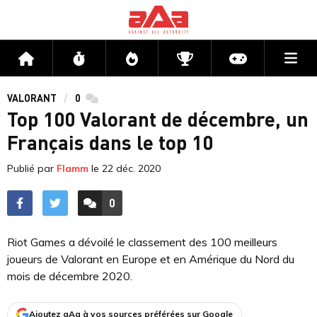
Me
Accueil
Flux
Directs
Compétitions
Actu jeux v
VALORANT
0
commentaires
Top 100 Valorant de décembre, un
Français dans le top 10
Publié par
Flamm
le
22 déc. 2020
0
ACCÉDER AUX
COMMENTAIRES
Riot Games a dévoilé le classement des 100 meilleurs
joueurs de Valorant en Europe et en Amérique du Nord du
mois de décembre 2020.
Ajoutez aAa à vos sources préférées sur Google