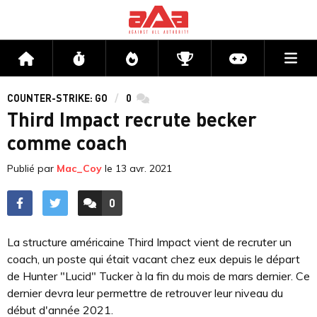
Me
Accueil
Flux
Directs
Compétitions
Actu jeux v
COUNTER-STRIKE: GO
0
commentaires
Third Impact recrute becker
comme coach
Publié par
Mac_Coy
le
13 avr. 2021
0
ACCÉDER AUX
COMMENTAIRES
La structure américaine Third Impact vient de recruter un
coach, un poste qui était vacant chez eux depuis le départ
de Hunter "Lucid" Tucker à la fin du mois de mars dernier. Ce
dernier devra leur permettre de retrouver leur niveau du
début d'année 2021.