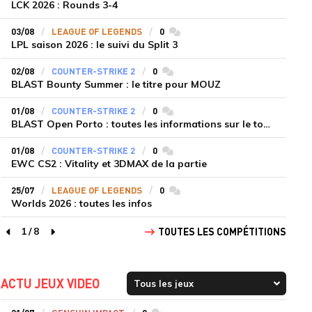
LCK 2026 : Rounds 3-4
03/08
LEAGUE OF LEGENDS
0
commentaires
LPL saison 2026 : le suivi du Split 3
02/08
COUNTER-STRIKE 2
0
commentaires
BLAST Bounty Summer : le titre pour MOUZ
01/08
COUNTER-STRIKE 2
0
commentaires
BLAST Open Porto : toutes les informations sur le tournoi
01/08
COUNTER-STRIKE 2
0
commentaires
EWC CS2 : Vitality et 3DMAX de la partie
25/07
LEAGUE OF LEGENDS
0
commentaires
Worlds 2026 : toutes les infos
1
/
8
TOUTES LES COMPÉTITIONS
page précédente
page suivante
ACTU JEUX VIDEO