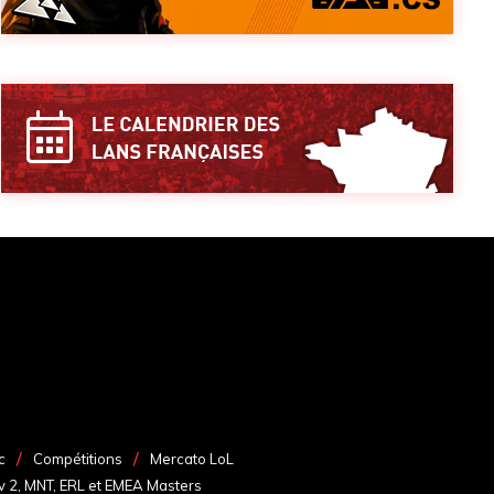
c
Compétitions
Mercato LoL
v 2, MNT, ERL et EMEA Masters