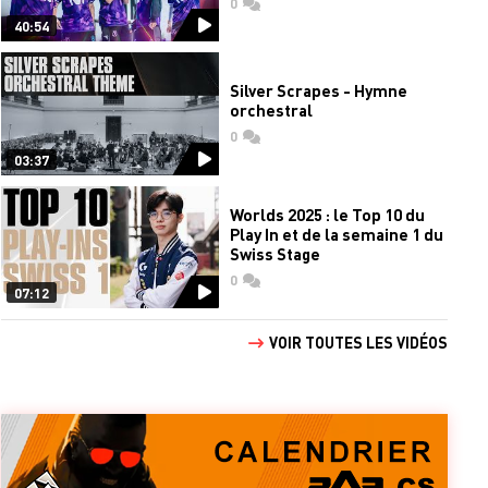
0
commentaires
40:54
Silver Scrapes - Hymne
orchestral
0
commentaires
03:37
Worlds 2025 : le Top 10 du
Play In et de la semaine 1 du
Swiss Stage
0
commentaires
07:12
VOIR TOUTES LES VIDÉOS