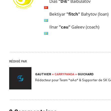
Dias
"DiE"
Baibulatov
Bektiyar
"fitch"
Bahytov (loan)
Ilnar
"cau"
Galeev (coach)
RÉDIGÉ PAR
GAUTHIER
« CARRYPANDA »
GUICHARD
Rédacteur pour Team *aAa* & Supporter de SK 