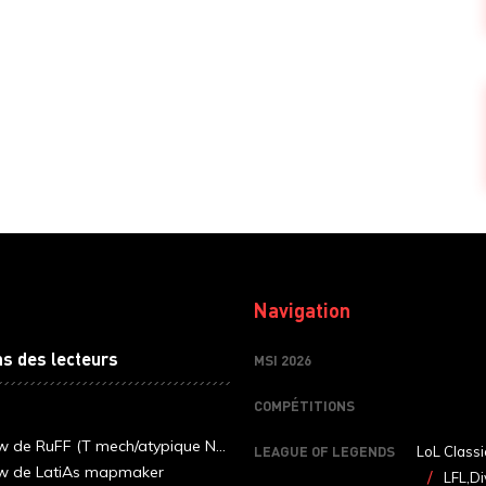
Navigation
ns des lecteurs
MSI 2026
COMPÉTITIONS
ew de RuFF (T mech/atypique N...
LEAGUE OF LEGENDS
LoL Classi
ew de LatiAs mapmaker
LFL,Di