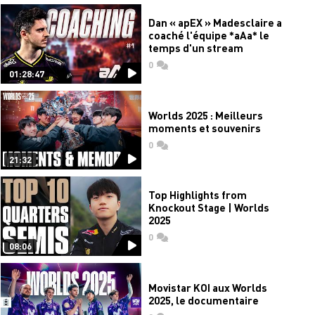
Dan « apEX » Madesclaire a
coaché l'équipe *aAa* le
temps d'un stream
0
commentaires
01:28:47
Worlds 2025 : Meilleurs
moments et souvenirs
0
commentaires
21:32
Top Highlights from
Knockout Stage | Worlds
2025
0
commentaires
08:06
Movistar KOI aux Worlds
2025, le documentaire