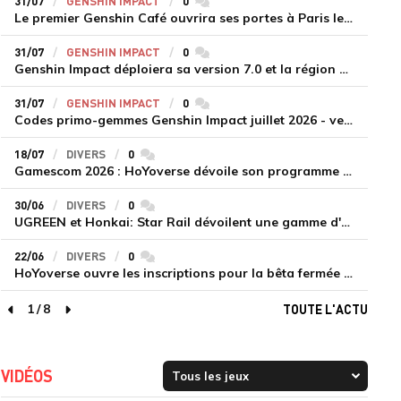
31/07
GENSHIN IMPACT
0
commentaires
Le premier Genshin Café ouvrira ses portes à Paris le 14 août
31/07
GENSHIN IMPACT
0
commentaires
Genshin Impact déploiera sa version 7.0 et la région de Snezhnaya le 12 août
31/07
GENSHIN IMPACT
0
commentaires
Codes primo-gemmes Genshin Impact juillet 2026 - version 7.0
18/07
DIVERS
0
commentaires
Gamescom 2026 : HoYoverse dévoile son programme et présente deux nouveaux jeux inédits
30/06
DIVERS
0
commentaires
UGREEN et Honkai: Star Rail dévoilent une gamme d'accessoires de recharge en édition limitée
22/06
DIVERS
0
commentaires
HoYoverse ouvre les inscriptions pour la bêta fermée de Honkai : Nexus Anima
1
/
8
TOUTE L'ACTU
page précédente
page suivante
VIDÉOS