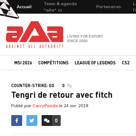
Team & agenda
L
Accueil
Partenaires
*aAa* cs
l
Team-aAa - against All authority
LIVING FOR ESPORT
SINCE 2000
MSI 2026
COMPÉTITIONS
LEAGUE OF LEGENDS
CS2
COUNTER-STRIKE: GO
0
commentaires
Tengri de retour avec fitch
Publié par
CarryPanda
le
24 avr. 2018
0
ACCÉDER AUX
COMMENTAIRES