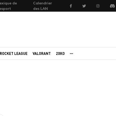
exique de
Calendrier
Facebook
Twitter
Instagram
'esport
des LAN
Di
ROCKET LEAGUE
VALORANT
2XKO
AUTRES PORTAILS