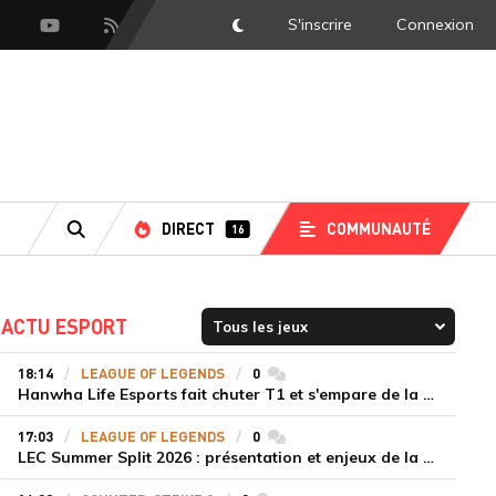
S'inscrire
Connexion
DarkMode
scord
Youtube
Flux RSS
DIRECT
COMMUNAUTÉ
16
RECHERCHE
ACTU ESPORT
18:14
LEAGUE OF LEGENDS
0
commentaires
Hanwha Life Esports fait chuter T1 et s'empare de la deuxième place du Legend Group
17:03
LEAGUE OF LEGENDS
0
commentaires
LEC Summer Split 2026 : présentation et enjeux de la troisième semaine de compétition