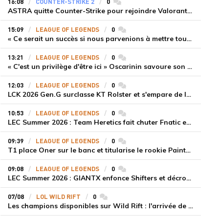
16:08
COUNTER-STRIKE 2
0
commentaires
ASTRA quitte Counter-Strike pour rejoindre Valorant et la scène compétitive Game Changers
15:09
LEAGUE OF LEGENDS
0
commentaires
« Ce serait un succès si nous parvenions à mettre tous les joueurs à niveau pour espérer atteindre les playoffs », Nukeduck et Mithy après la victoire de Team Heretics
13:21
LEAGUE OF LEGENDS
0
commentaires
« C'est un privilège d'être ici » Oscarinin savoure son retour en LEC et prépare sa revanche
12:03
LEAGUE OF LEGENDS
0
commentaires
LCK 2026 Gen.G surclasse KT Rolster et s'empare de la deuxième place du Legend Group
10:53
LEAGUE OF LEGENDS
0
commentaires
LEC Summer 2026 : Team Heretics fait chuter Fnatic et lance enfin sa saison estivale
09:39
LEAGUE OF LEGENDS
0
commentaires
T1 place Oner sur le banc et titularise le rookie Painter face à Hanwha Life Esports
09:08
LEAGUE OF LEGENDS
0
commentaires
LEC Summer 2026 : GIANTX enfonce Shifters et décroche sa première victoire
07/08
LOL WILD RIFT
0
commentaires
Les champions disponibles sur Wild Rift : l'arrivée de Cho'Gath