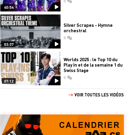
0
commentaires
40:54
Silver Scrapes - Hymne
orchestral
0
commentaires
03:37
Worlds 2025 : le Top 10 du
Play In et de la semaine 1 du
Swiss Stage
0
commentaires
07:12
VOIR TOUTES LES VIDÉOS