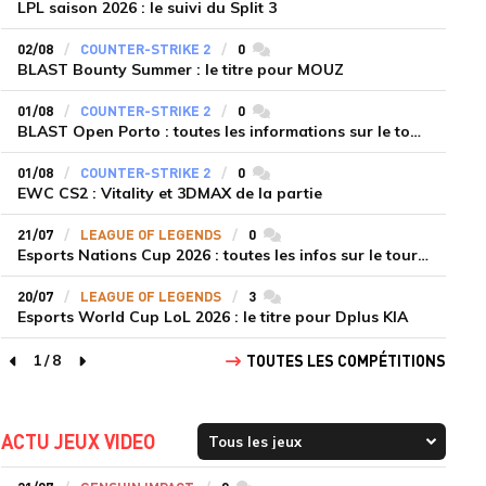
LPL saison 2026 : le suivi du Split 3
02/08
COUNTER-STRIKE 2
0
commentaires
BLAST Bounty Summer : le titre pour MOUZ
01/08
COUNTER-STRIKE 2
0
commentaires
BLAST Open Porto : toutes les informations sur le tournoi
01/08
COUNTER-STRIKE 2
0
commentaires
EWC CS2 : Vitality et 3DMAX de la partie
21/07
LEAGUE OF LEGENDS
0
commentaires
Esports Nations Cup 2026 : toutes les infos sur le tournoi
20/07
LEAGUE OF LEGENDS
3
commentaires
Esports World Cup LoL 2026 : le titre pour Dplus KIA
1
/
8
TOUTES LES COMPÉTITIONS
page précédente
page suivante
ACTU JEUX VIDEO