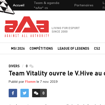
Team & agenda
L
Accueil
Partenaires
*aAa* cs
l
Team-aAa - against All authority
LIVING FOR ESPORT
SINCE 2000
MSI 2026
COMPÉTITIONS
LEAGUE OF LEGENDS
CS2
DIVERS
0
commentaires
Team Vitality ouvre le V.Hive au
Publié par
Flamm
le
7 nov. 2019
0
ACCÉDER AUX
COMMENTAIRES