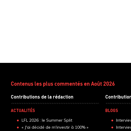
Contenus les plus commentés en Août 2026
Contributions de la rédaction
Contributio
ACTUALITÉS
BLOGS
LFL 2026 : le Summer Split
Intervi
« J'ai décidé de m'investir à 100% »
Intervi