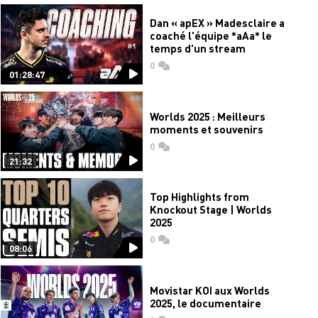
Dan « apEX » Madesclaire a
coaché l'équipe *aAa* le
temps d'un stream
0
commentaires
01:28:47
Worlds 2025 : Meilleurs
moments et souvenirs
0
commentaires
21:32
Top Highlights from
Knockout Stage | Worlds
2025
0
commentaires
08:06
Movistar KOI aux Worlds
2025, le documentaire