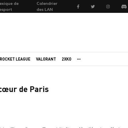
exique de
Calendrier
Facebook
Twitter
Instagram
'esport
des LAN
Di
ROCKET LEAGUE
VALORANT
2XKO
AUTRES PORTAILS
 cœur de Paris