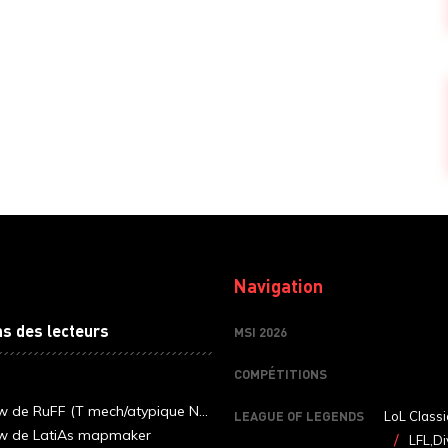
Navigation
ns des lecteurs
MSI 2026
COMPÉTITIONS
ew de RuFF (T mech/atypique N...
LEAGUE OF LEGENDS
LoL Classi
ew de LatiAs mapmaker
LFL,Di