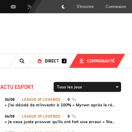
S'inscrire
Connexion
DarkMode
scord
Youtube
Flux RSS
DIRECT
COMMUNAUTÉ
2
RECHERCHE
ACTU ESPORT
06/08
LEAGUE OF LEGENDS
0
commentaires
« J'ai décidé de m'investir à 100% » Myrwn après le réveil de Movistar KOI face à Fnatic
06/08
LEAGUE OF LEGENDS
0
commentaires
« Je veux juste prouver qu'ils ont fait une erreur » Stend se confie sur son mercato chaotique et ses ambitions avec Shifters