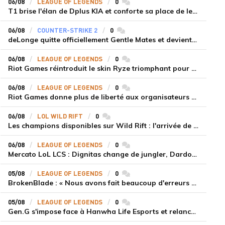
06/08
LEAGUE OF LEGENDS
0
commentaires
T1 brise l'élan de Dplus KIA et conforte sa place de leader en LCK 2026 Rounds 3-4
06/08
COUNTER-STRIKE 2
0
commentaires
deLonge quitte officiellement Gentle Mates et devient agent libre
06/08
LEAGUE OF LEGENDS
0
commentaires
Riot Games réintroduit le skin Ryze triomphant pour récompenser la scène amateur
06/08
LEAGUE OF LEGENDS
0
commentaires
Riot Games donne plus de liberté aux organisateurs de tournois locaux sur League of Legends
06/08
LOL WILD RIFT
0
commentaires
Les champions disponibles sur Wild Rift : l'arrivée de Cho'Gath
06/08
LEAGUE OF LEGENDS
0
commentaires
Mercato LoL LCS : Dignitas change de jungler, Dardoch fait son retour en LCS, eXyu annonce sa retraite
05/08
LEAGUE OF LEGENDS
0
commentaires
BrokenBlade : « Nous avons fait beaucoup d'erreurs bêtes, mais une victoire reste une victoire et c'est une chose dont on peut se réjouir »
05/08
LEAGUE OF LEGENDS
0
commentaires
Gen.G s'impose face à Hanwha Life Esports et relance sa dynamique en LCK