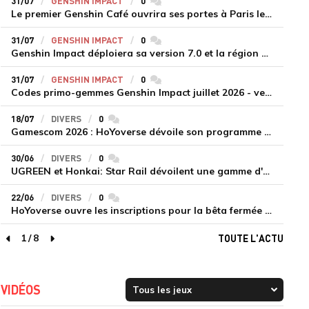
31/07
GENSHIN IMPACT
0
commentaires
Le premier Genshin Café ouvrira ses portes à Paris le 14 août
31/07
GENSHIN IMPACT
0
commentaires
Genshin Impact déploiera sa version 7.0 et la région de Snezhnaya le 12 août
31/07
GENSHIN IMPACT
0
commentaires
Codes primo-gemmes Genshin Impact juillet 2026 - version 7.0
18/07
DIVERS
0
commentaires
Gamescom 2026 : HoYoverse dévoile son programme et présente deux nouveaux jeux inédits
30/06
DIVERS
0
commentaires
UGREEN et Honkai: Star Rail dévoilent une gamme d'accessoires de recharge en édition limitée
22/06
DIVERS
0
commentaires
HoYoverse ouvre les inscriptions pour la bêta fermée de Honkai : Nexus Anima
1
/
8
TOUTE L'ACTU
page précédente
page suivante
VIDÉOS