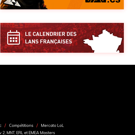
c
Compétitions
Mercato LoL
v 2, MNT, ERL et EMEA Masters