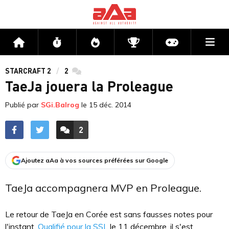
Me
Accueil
Flux
Directs
Compétitions
Actu jeux v
STARCRAFT 2
2
commentaires
TaeJa jouera la Proleague
Publié par
SGi.Balrog
le
15 déc. 2014
2
ACCÉDER AUX
COMMENTAIRES
Ajoutez aAa à vos sources préférées sur Google
TaeJa accompagnera MVP en Proleague.
Le retour de TaeJa en Corée est sans fausses notes pour
l'instant.
Qualifié pour la SSL
le 11 décembre, il s'est